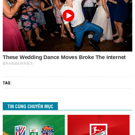
TAG:
TIN CÙNG CHUYÊN MỤC