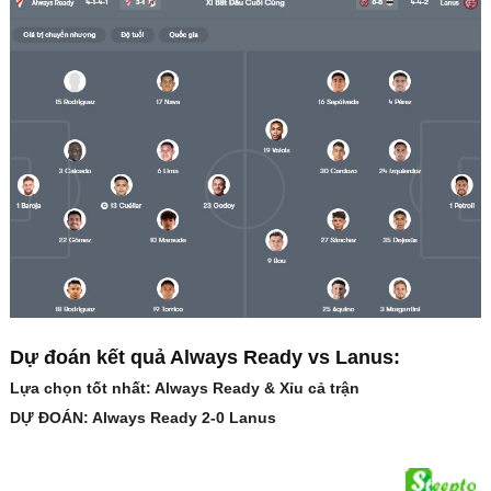
Dự đoán kết quả Always Ready vs Lanus:
Lựa chọn tốt nhất: Always Ready & Xỉu cả trận
DỰ ĐOÁN: Always Ready 2-0 Lanus