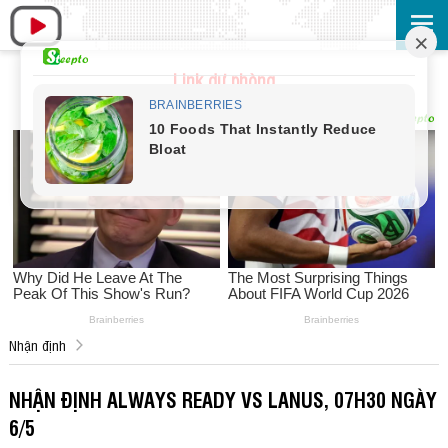
Link dự phòng
Nhận định
NHẬN ĐỊNH ALWAYS READY VS LANUS, 07H30 NGÀY
6/5