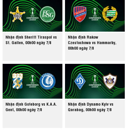
Nhận định Sheriff Tiraspol vs
Nhận định Rakow
St. Gallen, 00h00 ngày 7/8
Czestochowa vs Hammarby,
00h00 ngày 7/8
Nhận định Goteborg vs K.A.A.
Nhận định Dynamo Kyiv vs
Gent, 00h00 ngày 7/8
Qarabag, 00h00 ngày 7/8