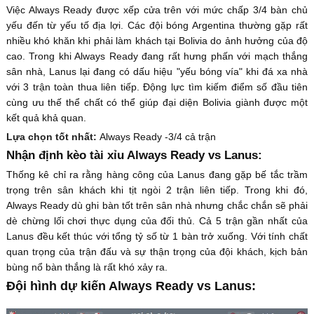
Việc Always Ready được xếp cửa trên với mức chấp 3/4 bàn chủ
yếu đến từ yếu tố địa lợi. Các đội bóng Argentina thường gặp rất
nhiều khó khăn khi phải làm khách tại Bolivia do ảnh hưởng của độ
cao. Trong khi Always Ready đang rất hưng phấn với mạch thắng
sân nhà, Lanus lại đang có dấu hiệu "yếu bóng vía" khi đá xa nhà
với 3 trận toàn thua liên tiếp. Động lực tìm kiếm điểm số đầu tiên
cùng ưu thế thể chất có thể giúp đại diện Bolivia giành được một
kết quả khả quan.
Lựa chọn tốt nhất:
Always Ready -3/4 cả trận
Nhận định kèo tài xỉu Always Ready vs Lanus:
Thống kê chỉ ra rằng hàng công của Lanus đang gặp bế tắc trầm
trọng trên sân khách khi tịt ngòi 2 trận liên tiếp. Trong khi đó,
Always Ready dù ghi bàn tốt trên sân nhà nhưng chắc chắn sẽ phải
dè chừng lối chơi thực dụng của đối thủ. Cả 5 trận gần nhất của
Lanus đều kết thúc với tổng tỷ số từ 1 bàn trở xuống. Với tính chất
quan trọng của trận đấu và sự thận trọng của đội khách, kịch bản
bùng nổ bàn thắng là rất khó xảy ra.
Đội hình dự kiến Always Ready vs Lanus: