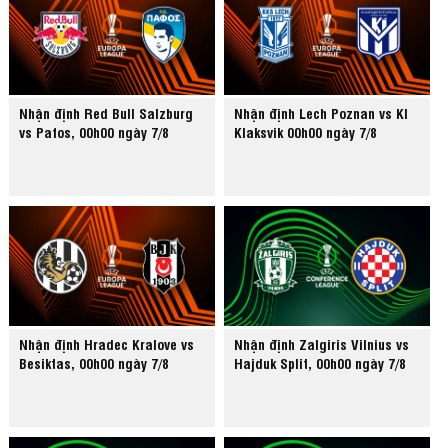
Nhận định Red Bull Salzburg
Nhận định Lech Poznan vs KI
vs Pafos, 00h00 ngày 7/8
Klaksvik 00h00 ngày 7/8
Nhận định Hradec Kralove vs
Nhận định Zalgiris Vilnius vs
Besiktas, 00h00 ngày 7/8
Hajduk Split, 00h00 ngày 7/8