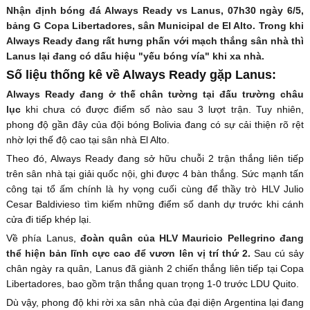
Nhận định bóng đá Always Ready vs Lanus, 07h30 ngày 6/5,
bảng G Copa Libertadores, sân Municipal de El Alto. Trong khi
Always Ready đang rất hưng phấn với mạch thắng sân nhà thì
Lanus lại đang có dấu hiệu "yếu bóng vía" khi xa nhà.
Số liệu thống kê về Always Ready gặp Lanus:
Always Ready đang ở thế chân tường tại đấu trường châu
lục
khi chưa có được điểm số nào sau 3 lượt trận. Tuy nhiên,
phong độ gần đây của đội bóng Bolivia đang có sự cải thiện rõ rệt
nhờ lợi thế độ cao tại sân nhà El Alto.
Theo đó, Always Ready đang sở hữu chuỗi 2 trận thắng liên tiếp
trên sân nhà tại giải quốc nội, ghi được 4 bàn thắng. Sức mạnh tấn
công tại tổ ấm chính là hy vọng cuối cùng để thầy trò HLV Julio
Cesar Baldivieso tìm kiếm những điểm số danh dự trước khi cánh
cửa đi tiếp khép lại.
Về phía Lanus,
đoàn quân của HLV Mauricio Pellegrino đang
thể hiện bản lĩnh cực cao để vươn lên vị trí thứ 2.
Sau cú sảy
chân ngày ra quân, Lanus đã giành 2 chiến thắng liên tiếp tại Copa
Libertadores, bao gồm trận thắng quan trọng 1-0 trước LDU Quito.
Dù vậy, phong độ khi rời xa sân nhà của đại diện Argentina lại đang