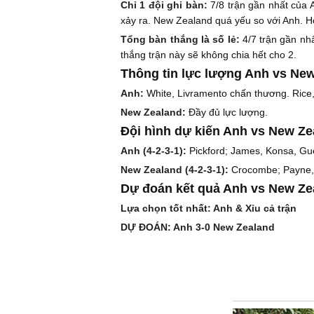
Chỉ 1 đội ghi bàn:
7/8 trận gần nhất của 
xảy ra. New Zealand quá yếu so với Anh. Họ
Tổng bàn thắng là số lẻ:
4/7 trận gần nhấ
thắng trận này sẽ không chia hết cho 2.
Thông tin lực lượng Anh vs New
Anh:
White, Livramento chấn thương. Rice
New Zealand:
Đầy đủ lực lượng.
Đội hình dự kiến Anh vs New Ze
Anh (4-2-3-1):
Pickford; James, Konsa, Gue
New Zealand (4-2-3-1):
Crocombe; Payne, 
Dự đoán kết quả Anh vs New Ze
Lựa chọn tốt nhất: Anh & Xỉu cả trận
DỰ ĐOÁN: Anh 3-0 New Zealand