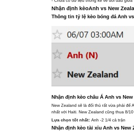
- Chưa có dữ liệu thống kê về đối đầu giữa
Nhận định kèoAnh vs New Zeal
Thông tin tỷ lệ kèo bóng đá Anh v
Nhận định kèo châu Á Anh vs New 
New Zealand sẽ là đối thủ rất vừa phải để 
nhất với Haiti. New Zealand cũng thua 8/10
Lựa chọn tốt nhất:
Anh -2 1/4 cả trận
Nhận định kèo tài xỉu Anh vs New 