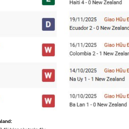
aland: