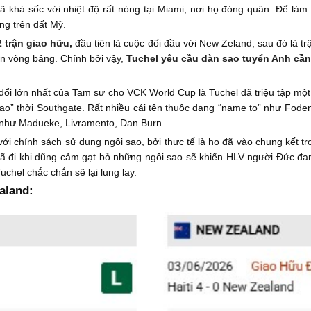
 khá sốc với nhiệt độ rất nóng tại Miami, nơi họ đóng quân. Để làm 
ng trên đất Mỹ.
 trận giao hữu,
đầu tiên là cuộc đối đầu với New Zeland, sau đó là tr
ận vòng bảng. Chính bởi vậy,
Tuchel yêu cầu dàn sao tuyển Anh cần 
y đổi lớn nhất của Tam sư cho VCK World Cup là Tuchel đã triệu tập một
sao” thời Southgate. Rất nhiều cái tên thuộc dạng “name to” như Fode
” như Madueke, Livramento, Dan Burn…
 với chính sách sử dụng ngôi sao, bởi thực tế là họ đã vào chung kết t
đã đi khi dũng cảm gạt bỏ những ngôi sao sẽ khiến HLV người Đức đan
chel chắc chắn sẽ lại lung lay.
aland: