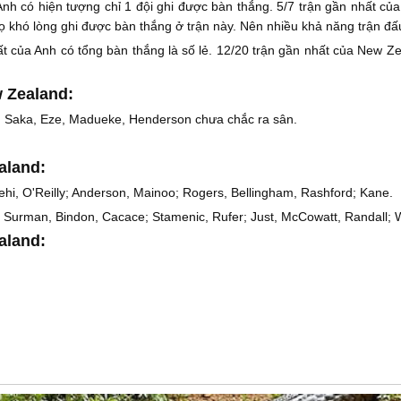
Anh có hiện tượng chỉ 1 đội ghi được bàn thắng. 5/7 trận gần nhất c
 khó lòng ghi được bàn thắng ở trận này. Nên nhiều khả năng trận đấu
t của Anh có tổng bàn thắng là số lẻ. 12/20 trận gần nhất của New Z
 Zealand:
, Saka, Eze, Madueke, Henderson chưa chắc ra sân.
aland:
hi, O'Reilly; Anderson, Mainoo; Rogers, Bellingham, Rashford; Kane.
Surman, Bindon, Cacace; Stamenic, Rufer; Just, McCowatt, Randall; 
aland: