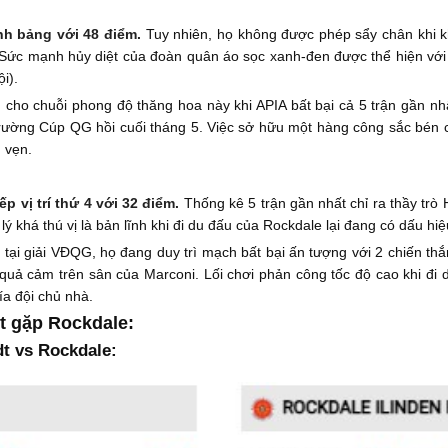
nh bảng với 48 điểm.
Tuy nhiên, họ không được phép sẩy chân khi k
 Sức mạnh hủy diệt của đoàn quân áo sọc xanh-đen được thể hiện với c
i).
cho chuỗi phong độ thăng hoa này khi APIA bất bại cả 5 trận gần nhấ
trường Cúp QG hồi cuối tháng 5. Việc sở hữu một hàng công sắc bén 
n vẹn.
 vị trí thứ 4 với 32 điểm.
Thống kê 5 trận gần nhất chỉ ra thầy trò
lý khá thú vị là bản lĩnh khi đi du đấu của Rockdale lại đang có dấu hiệ
ại giải VĐQG, họ đang duy trì mạch bất bại ấn tượng với 2 chiến thắ
 quả cảm trên sân của Marconi. Lối chơi phản công tốc độ cao khi đi
ía đội chủ nhà.
dt gặp Rockdale:
t vs Rockdale: