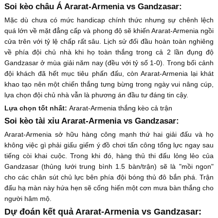
Soi kèo châu Á Ararat-Armenia vs Gandzasar:
Mặc dù chưa có mức handicap chính thức nhưng sự chênh lệch
quá lớn về mặt đẳng cấp và phong độ sẽ khiến Ararat-Armenia ngồi
cửa trên với tỷ lệ chấp rất sâu. Lịch sử đối đầu hoàn toàn nghiêng
về phía đội chủ nhà khi họ toàn thắng trong cả 2 lần đụng độ
Gandzasar ở mùa giải năm nay (đều với tỷ số 1-0). Trong bối cảnh
đội khách đã hết mục tiêu phấn đấu, còn Ararat-Armenia lại khát
khao tạo nên một chiến thắng tưng bừng trong ngày vui nâng cúp,
lựa chọn đội chủ nhà vẫn là phương án đầu tư đáng tin cậy.
Lựa chọn tốt nhất:
Ararat-Armenia thắng kèo cả trận
Soi kèo tài xỉu Ararat-Armenia vs Gandzasar:
Ararat-Armenia sở hữu hàng công mạnh thứ hai giải đấu và họ
không việc gì phải giấu giếm ý đồ chơi tấn công tổng lực ngay sau
tiếng còi khai cuộc. Trong khi đó, hàng thủ thi đấu lỏng lẻo của
Gandzasar (thủng lưới trung bình 1.5 bàn/trận) sẽ là "mồi ngon"
cho các chân sút chủ lực bên phía đội bóng thủ đô bắn phá. Trận
đấu hạ màn này hứa hẹn sẽ cống hiến một cơn mưa bàn thắng cho
người hâm mộ.
Dự đoán kết quả Ararat-Armenia vs Gandzasar: