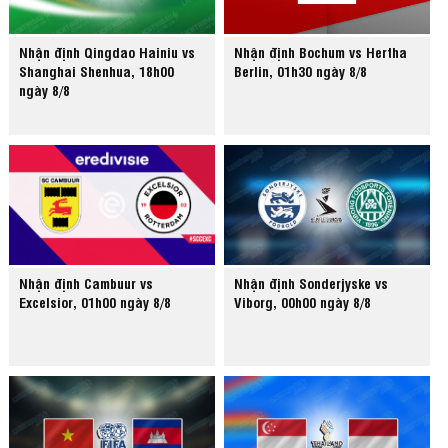
Nhận định Qingdao Hainiu vs
Nhận định Bochum vs Hertha
Shanghai Shenhua, 18h00
Berlin, 01h30 ngày 8/8
ngày 8/8
Nhận định Cambuur vs
Nhận định Sonderjyske vs
Excelsior, 01h00 ngày 8/8
Viborg, 00h00 ngày 8/8