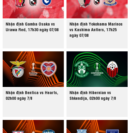
Nhận định Gamba Osaka vs
Nhận định Yokohama Marinos
Urawa Red, 17h30 ngày 07/08
vs Kashima Antlers, 17h25
ngày 07/08
Nhận định Benfica vs Hearts,
Nhận định Hibernian vs
02h00 ngày 7/8
Shkendija, 02h00 ngày 7/8