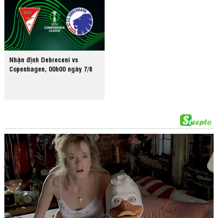
Nhận định Debreceni vs
Copenhagen, 00h00 ngày 7/8