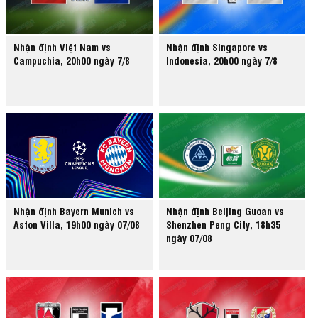
Nhận định Việt Nam vs
Nhận định Singapore vs
Campuchia, 20h00 ngày 7/8
Indonesia, 20h00 ngày 7/8
Nhận định Bayern Munich vs
Nhận định Beijing Guoan vs
Aston Villa, 19h00 ngày 07/08
Shenzhen Peng City, 18h35
ngày 07/08