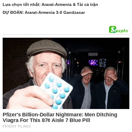
Lựa chọn tốt nhất: Ararat-Armenia & Tài cả trận
DỰ ĐOÁN: Ararat-Armenia 3-0 Gandzasar