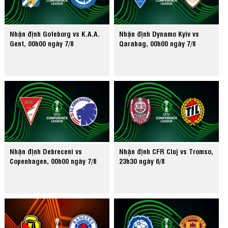
Nhận định Goteborg vs K.A.A.
Nhận định Dynamo Kyiv vs
Gent, 00h00 ngày 7/8
Qarabag, 00h00 ngày 7/8
Nhận định Debreceni vs
Nhận định CFR Cluj vs Tromso,
Copenhagen, 00h00 ngày 7/8
23h30 ngày 6/8