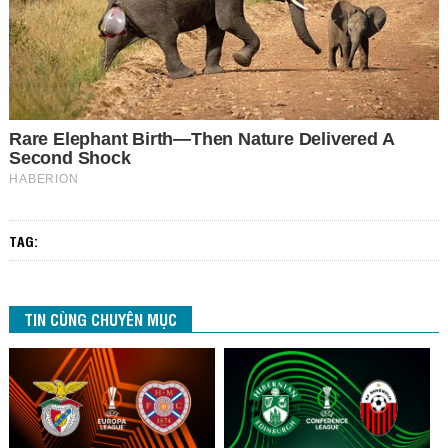
TAG:
TIN CÙNG CHUYÊN MỤC