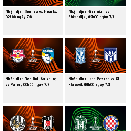
Nhận định Benfica vs Hearts,
Nhận định Hibernian vs
02h00 ngày 7/8
Shkendija, 02h00 ngày 7/8
Nhận định Red Bull Salzburg
Nhận định Lech Poznan vs KI
vs Pafos, 00h00 ngày 7/8
Klaksvik 00h00 ngày 7/8