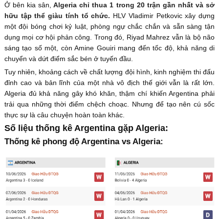
Ở bên kia sân,
Algeria chỉ thua 1 trong 20 trận gần nhất và sở
hữu tập thể giàu tính tổ chức.
HLV Vladimir Petkovic xây dựng
một đội bóng chơi kỷ luật, phòng ngự chắc chắn và sẵn sàng tận
dụng mọi cơ hội phản công. Trong đó, Riyad Mahrez vẫn là bộ não
sáng tạo số một, còn Amine Gouiri mang đến tốc độ, khả năng di
chuyển và dứt điểm sắc bén ở tuyến đầu.
Tuy nhiên, khoảng cách về chất lượng đội hình, kinh nghiệm thi đấu
đỉnh cao và bản lĩnh của một nhà vô địch thế giới vẫn là rất lớn.
Algeria đủ khả năng gây khó khăn, thậm chí khiến Argentina phải
trải qua những thời điểm chệch choạc. Nhưng để tạo nên cú sốc
thực sự là câu chuyện hoàn toàn khác.
Số liệu thống kê Argentina gặp Algeria:
Thống kê phong độ Argentina vs Algeria: