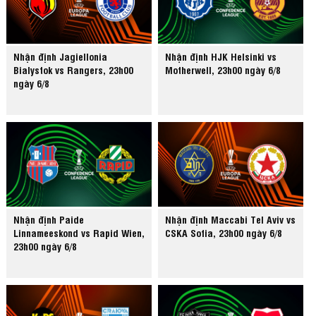
Nhận định Jagiellonia
Nhận định HJK Helsinki vs
Bialystok vs Rangers, 23h00
Motherwell, 23h00 ngày 6/8
ngày 6/8
Nhận định Paide
Nhận định Maccabi Tel Aviv vs
Linnameeskond vs Rapid Wien,
CSKA Sofia, 23h00 ngày 6/8
23h00 ngày 6/8