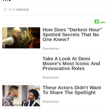
11:17 16/06/2026