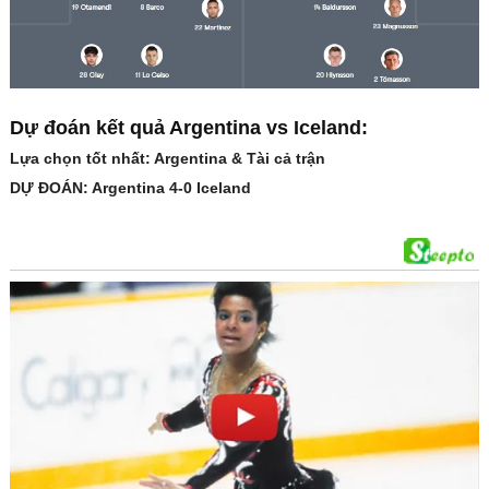
Dự đoán kết quả Argentina vs Iceland:
Lựa chọn tốt nhất: Argentina & Tài cả trận
DỰ ĐOÁN: Argentina 4-0 Iceland