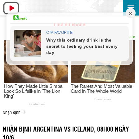
Link dự phòng
Nhận định
NHẬN ĐỊNH ARGENTINA VS ICELAND, 08H00 NGÀY
10/6