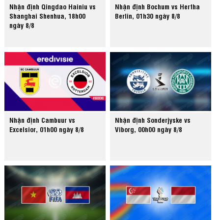
Nhận định Qingdao Hainiu vs
Nhận định Bochum vs Hertha
Shanghai Shenhua, 18h00
Berlin, 01h30 ngày 8/8
ngày 8/8
Nhận định Cambuur vs
Nhận định Sonderjyske vs
Excelsior, 01h00 ngày 8/8
Viborg, 00h00 ngày 8/8