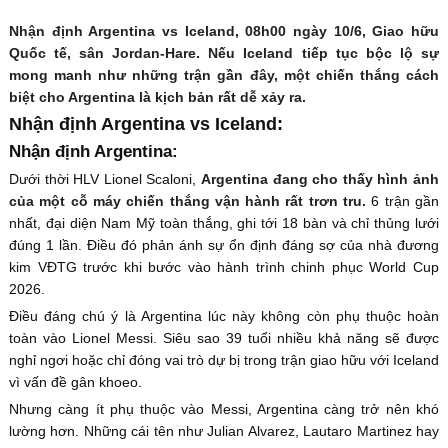
Nhận định Argentina vs Iceland, 08h00 ngày 10/6, Giao hữu
Quốc tế, sân Jordan-Hare. Nếu Iceland tiếp tục bộc lộ sự
mong manh như những trận gần đây, một chiến thắng cách
biệt cho Argentina là kịch bản rất dễ xảy ra.
Nhận định Argentina vs Iceland:
Nhận định Argentina:
Dưới thời HLV Lionel Scaloni,
Argentina đang cho thấy hình ảnh
của một cỗ máy chiến thắng vận hành rất trơn tru.
6 trận gần
nhất, đại diện Nam Mỹ toàn thắng, ghi tới 18 bàn và chỉ thủng lưới
đúng 1 lần. Điều đó phản ánh sự ổn định đáng sợ của nhà đương
kim VĐTG trước khi bước vào hành trình chinh phục World Cup
2026.
Điều đáng chú ý là Argentina lúc này không còn phụ thuộc hoàn
toàn vào Lionel Messi. Siêu sao 39 tuổi nhiều khả năng sẽ được
nghỉ ngơi hoặc chỉ đóng vai trò dự bị trong trận giao hữu với Iceland
vì vấn đề gân khoeo.
Nhưng càng ít phụ thuộc vào Messi, Argentina càng trở nên khó
lường hơn. Những cái tên như Julian Alvarez, Lautaro Martinez hay