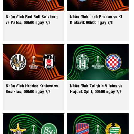
Nhận định Red Bull Salzburg
Nhận định Lech Poznan vs KI
vs Pafos, 00h00 ngày 7/8
Klaksvik 00h00 ngày 7/8
Nhận định Hradec Kralove vs
Nhận định Zalgiris Vilnius vs
Besiktas, 00h00 ngày 7/8
Hajduk Split, 00h00 ngày 7/8