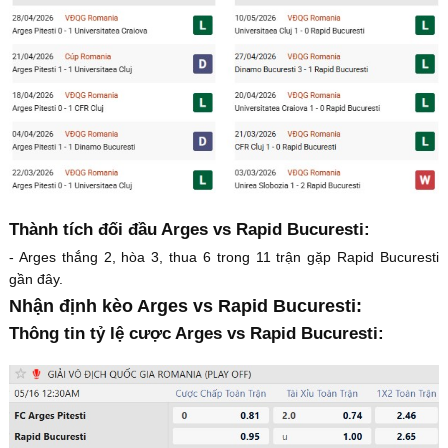
Thành tích đối đầu Arges vs Rapid Bucuresti:
- Arges thắng 2, hòa 3, thua 6 trong 11 trận gặp Rapid Bucuresti
gần đây.
Nhận định kèo Arges vs Rapid Bucuresti:
Thông tin tỷ lệ cược Arges vs Rapid Bucuresti: