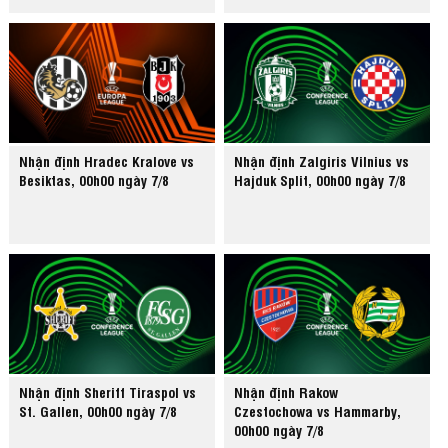
Nhận định Hradec Kralove vs
Nhận định Zalgiris Vilnius vs
Besiktas, 00h00 ngày 7/8
Hajduk Split, 00h00 ngày 7/8
Nhận định Sheriff Tiraspol vs
Nhận định Rakow
St. Gallen, 00h00 ngày 7/8
Czestochowa vs Hammarby,
00h00 ngày 7/8