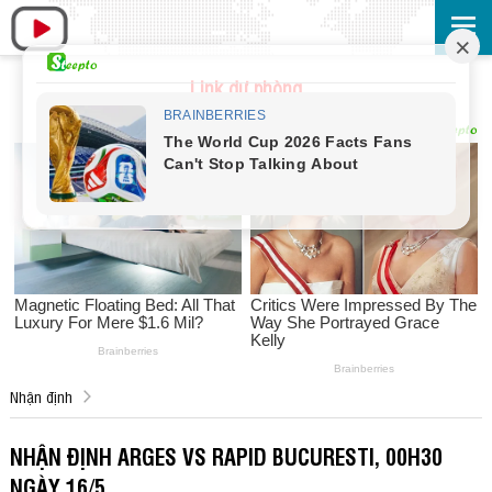
Link dự phòng
Nhận định
NHẬN ĐỊNH ARGES VS RAPID BUCURESTI, 00H30
NGÀY 16/5