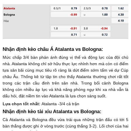
Nhận định kèo châu Á Atalanta vs Bologna:
Mức chấp 3/4 bàn phản ánh đúng vị thế và động lực của đội chủ
nhà. Atalanta không chỉ sở hữu thực lực nhỉnh hơn mà còn có điểm
tựa sân bãi cùng mục tiêu rõ ràng là dứt điểm sớm tấm vé dự Cúp
châu Âu. Thống kê từ tập tin cho thấy Atalanta thường chơi rất tốt
trong các trận cầu đinh trên sân nhà. Trong bối cảnh Bologna
không còn nhiều áp lực và khả năng phòng ngự khi xa nhà vẫn là
dấu hỏi, đặt niềm tin vào Atalanta là lựa chọn sáng suốt.
Lựa chọn tốt nhất:
Atalanta -3/4 cả trận
Nhận định kèo tài xỉu Atalanta vs Bologna:
Cả Atalanta và Bologna đều vừa trải qua những trận đấu có tới 5
bàn thắng được ghi ở vòng trước (cùng thắng 3-2). Lối chơi của hai