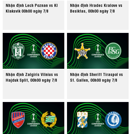
Nhận định Lech Poznan vs KI
Nhận định Hradec Kralove vs
Klaksvik 00h00 ngày 7/8
Besiktas, 00h00 ngày 7/8
Nhận định Zalgiris Vilnius vs
Nhận định Sheriff Tiraspol vs
Hajduk Split, 00h00 ngày 7/8
St. Gallen, 00h00 ngày 7/8