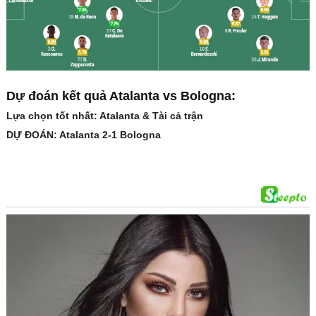
Dự đoán kết quả Atalanta vs Bologna:
Lựa chọn tốt nhất: Atalanta & Tài cả trận
DỰ ĐOÁN: Atalanta 2-1 Bologna