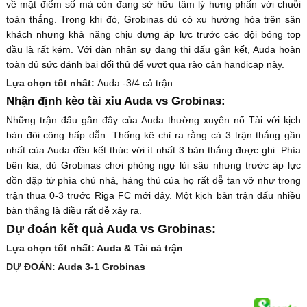
về mặt điểm số mà còn đang sở hữu tâm lý hưng phấn với chuỗi
toàn thắng. Trong khi đó, Grobinas dù có xu hướng hòa trên sân
khách nhưng khả năng chịu đựng áp lực trước các đội bóng top
đầu là rất kém. Với dàn nhân sự đang thi đấu gắn kết, Auda hoàn
toàn đủ sức đánh bại đối thủ để vượt qua rào cản handicap này.
Lựa chọn tốt nhất:
Auda -3/4 cả trận
Nhận định kèo tài xỉu Auda vs Grobinas:
Những trận đấu gần đây của Auda thường xuyên nổ Tài với kịch
bản đôi công hấp dẫn. Thống kê chỉ ra rằng cả 3 trận thắng gần
nhất của Auda đều kết thúc với ít nhất 3 bàn thắng được ghi. Phía
bên kia, dù Grobinas chơi phòng ngự lùi sâu nhưng trước áp lực
dồn dập từ phía chủ nhà, hàng thủ của họ rất dễ tan vỡ như trong
trận thua 0-3 trước Riga FC mới đây. Một kịch bản trận đấu nhiều
bàn thắng là điều rất dễ xảy ra.
Dự đoán kết quả Auda vs Grobinas:
Lựa chọn tốt nhất: Auda & Tài cả trận
DỰ ĐOÁN: Auda 3-1 Grobinas