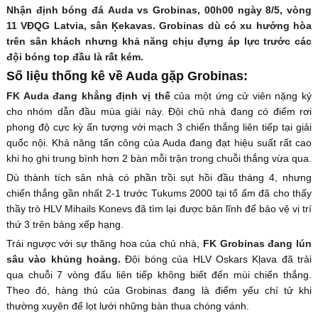
Nhận định bóng đá Auda vs Grobinas, 00h00 ngày 8/5, vòng
11 VĐQG Latvia, sân Ķekavas. Grobinas dù có xu hướng hòa
trên sân khách nhưng khả năng chịu đựng áp lực trước các
đội bóng top đầu là rất kém.
Số liệu thống kê về Auda gặp Grobinas:
FK Auda đang khẳng định vị thế
của một ứng cử viên nặng ký
cho nhóm dẫn đầu mùa giải này. Đội chủ nhà đang có điểm rơi
phong độ cực kỳ ấn tượng với mạch 3 chiến thắng liên tiếp tại giải
quốc nội. Khả năng tấn công của Auda đang đạt hiệu suất rất cao
khi họ ghi trung bình hơn 2 bàn mỗi trận trong chuỗi thắng vừa qua.
Dù thành tích sân nhà có phần trồi sụt hồi đầu tháng 4, nhưng
chiến thắng gần nhất 2-1 trước Tukums 2000 tại tổ ấm đã cho thấy
thầy trò HLV Mihails Konevs đã tìm lại được bản lĩnh để bảo vệ vị trí
thứ 3 trên bảng xếp hạng.
Trái ngược với sự thăng hoa của chủ nhà,
FK Grobinas đang lún
sâu vào khủng hoảng.
Đội bóng của HLV Oskars Kļava đã trải
qua chuỗi 7 vòng đấu liên tiếp không biết đến mùi chiến thắng.
Theo đó, hàng thủ của Grobinas đang là điểm yếu chí tử khi
thường xuyên để lọt lưới những bàn thua chóng vánh.