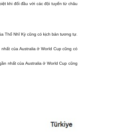
iệt khi đối đầu với các đội tuyển từ châu
 của Thổ Nhĩ Kỳ cũng có kịch bản tương tự.
n nhất của Australia ở World Cup cũng có
 gần nhất của Australia ở World Cup cũng