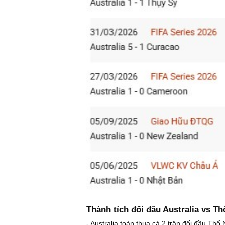
Thành tích đối đầu Australia vs Th
- Australia toàn thua cả 2 trận đối đầu Thổ