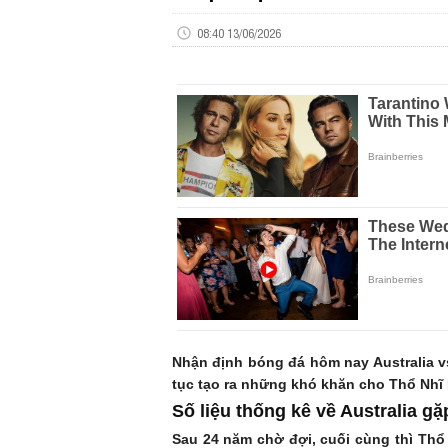
08:40 13/06/2026
Nhận định bóng đá hôm nay Australia vs
tục tạo ra những khó khăn cho Thổ Nhĩ 
Số liệu thống kê về Australia gặ
Sau 24 năm chờ đợi, cuối cùng thì Thổ 