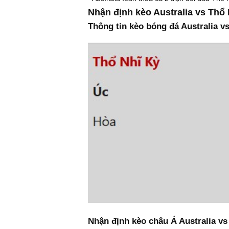
Nhận định kèo Australia vs Thổ 
Thông tin kèo bóng đá Australia v
Nhận định kèo châu Á Australia vs