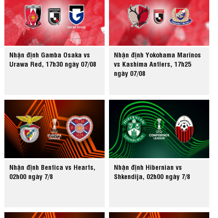
Nhận định Gamba Osaka vs
Nhận định Yokohama Marinos
Urawa Red, 17h30 ngày 07/08
vs Kashima Antlers, 17h25
ngày 07/08
Nhận định Benfica vs Hearts,
Nhận định Hibernian vs
02h00 ngày 7/8
Shkendija, 02h00 ngày 7/8