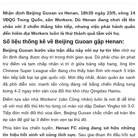
Nhận định Beijing Guoan vs Henan, 18h35 ngày 23/5, vòng 14
VĐQG Trung Quốc, sân Workers. Dù Henan đang chơi rất lên
chân với 2 chiến thắng liên tiếp, nhưng việc phải hành quân
đến hiểm địa Workers luôn là thử thách quá tầm với họ.
Số liệu thống kê về Beijing Guoan gặp Henan:
Beijing Guoan bước vào trận đấu này với sự tự tin lớn
nhờ sự
ổn định đang được duy trì trong thời gian qua. Dù phải chịu án phạt
trừ điểm và tạm chấp nhận vị trí ở giữa bảng xếp hạng, ông lớn
Chinese Super League vẫn đang cho thấy bản lĩnh với mạch 5 trận
liên tiếp bất bại tại giải quốc nội. Mới đây nhất, đoàn quân áo xanh
đã phô diễn sức mạnh tấn công đáng nể bằng chiến thắng tưng
bừng 4-2 ngay trên sân của đối thủ khó chịu Qingdao Hainiu.
Điểm tựa sân nhà Workers' (sân Công nhân) luôn là nơi đi dễ khó
về với mọi đối thủ khi họ từng có màn vùi dập Dalian Yingbo tới 3-0.
Tiếp đón một đối thủ vừa tầm, Beijing Guoan chắc chắn sẽ tràn lên
ép sân để giữ lại 3 điểm trọn vẹn tại thủ đô.
Phía bên kia chiến tuyến,
Henan FC cũng đang sở hữu những
tín hiệu hồi sinh vô cùng tích cực.
Sau giai đoạn thi đấu trồi sụt