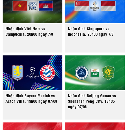
Nhận định Việt Nam vs
Nhận định Singapore vs
Campuchia, 20h00 ngày 7/8
Indonesia, 20h00 ngày 7/8
Nhận định Bayern Munich vs
Nhận định Beijing Guoan vs
Aston Villa, 19h00 ngày 07/08
Shenzhen Peng City, 18h35
ngày 07/08