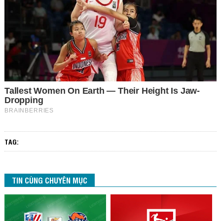
TAG:
TIN CÙNG CHUYÊN MỤC