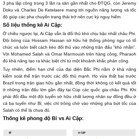
3 pha lập công trong 3 lần ra sân gần nhất cho ĐTQG, còn Jeremy
Doku và Charles De Ketelaere mang tới nguồn năng lượng và tốc
độ giúp các pha chuyển trạng thái trở nên cực kỳ nguy hiểm.
Số liệu thống kê Ai Cập:
Ở chiều ngược lại, Ai Cập vẫn là đối thủ khó chịu bậc nhất châu Phi.
Đội bóng của Hossam Hassan sở hữu hệ thống phòng ngự có tổ
chức và luôn biết cách kéo đối thủ vào những trận đấu “khó nhằn”.
Với Mohamed Salah và Omar Marmoush trên hàng công, Pharaoh
đủ khả năng tạo ra khác biệt chỉ từ một khoảnh khắc phản công.
Tuy nhiên, điểm hạn chế của đại diện Bắc Phi nằm ở khả năng
kiểm soát thế trận trước các đối thủ mạnh. Họ vừa thất bại trước
Brazil trong trận giao hữu gần nhất, đồng thời không có kết quả tốt
ở những trận đấu lớn gần đây tại Cúp các quốc gia châu Phi. Khi
phải đối đầu một đội tuyển sở hữu chất lượng nhân sự đồng đều ở
cả ba tuyến như Bỉ, việc chỉ trông chờ vào những pha bứt tốc của
Salah có thể là chưa đủ.
Thống kê phong độ Bỉ vs Ai Cập: