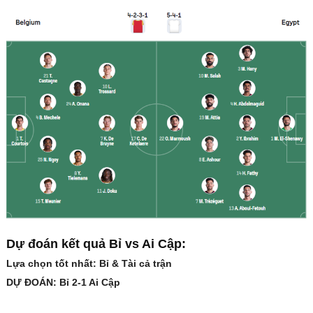
Dự đoán kết quả Bỉ vs Ai Cập:
Lựa chọn tốt nhất: Bỉ & Tài cả trận
DỰ ĐOÁN: Bỉ 2-1 Ai Cập