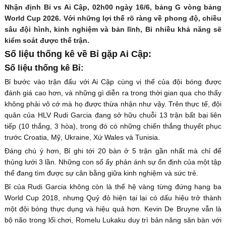
Nhận định Bỉ vs Ai Cập, 02h00 ngày 16/6, bảng G vòng bảng
World Cup 2026. Với những lợi thế rõ ràng về phong độ, chiều
sâu đội hình, kinh nghiệm và bản lĩnh, Bỉ nhiều khả năng sẽ
kiểm soát được thế trận.
Số liệu thống kê về Bỉ gặp Ai Cập:
Số liệu thống kê Bỉ:
Bỉ bước vào trận đấu với Ai Cập cùng vị thế của đội bóng được
đánh giá cao hơn, và những gì diễn ra trong thời gian qua cho thấy
không phải vô cớ mà họ được thừa nhận như vậy. Trên thực tế, đội
quân của HLV Rudi Garcia đang sở hữu chuỗi 13 trận bất bại liên
tiếp (10 thắng, 3 hòa), trong đó có những chiến thắng thuyết phục
trước Croatia, Mỹ, Ukraine, Xứ Wales và Tunisia.
Đáng chú ý hơn, Bỉ ghi tới 20 bàn ở 5 trận gần nhất mà chỉ để
thủng lưới 3 lần. Những con số ấy phản ánh sự ổn định của một tập
thể đang tìm được sự cân bằng giữa kinh nghiệm và sức trẻ.
Bỉ của Rudi Garcia không còn là thế hệ vàng từng đứng hạng ba
World Cup 2018, nhưng Quỷ đỏ hiện tại lại có dấu hiệu trở thành
một đội bóng thực dụng và hiệu quả hơn. Kevin De Bruyne vẫn là
bộ não trong lối chơi, Romelu Lukaku duy trì bản năng săn bàn với