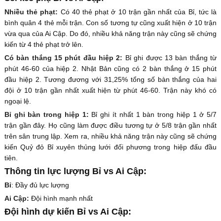
Nhiều thẻ phạt:
Có 40 thẻ phạt ở 10 trận gần nhất của Bỉ, tức là
bình quân 4 thẻ mỗi trận. Con số tương tự cũng xuất hiện ở 10 trận
vừa qua của Ai Cập. Do đó, nhiều khả năng trận này cũng sẽ chứng
kiến từ 4 thẻ phạt trở lên.
Có bàn thắng 15 phút đầu hiệp 2:
Bỉ ghi được 13 bàn thắng từ
phút 46-60 của hiệp 2. Nhật Bản cũng có 2 bàn thắng ở 15 phút
đầu hiệp 2. Tương đương với 31,25% tổng số bàn thắng của hai
đội ở 10 trận gần nhất xuất hiện từ phút 46-60. Trận này khó có
ngoại lệ.
Bỉ ghi bàn trong hiệp 1:
Bỉ ghi ít nhất 1 bàn trong hiệp 1 ở 5/7
trận gần đây. Họ cũng làm được điều tương tự ở 5/8 trận gần nhất
trên sân trung lập. Xem ra, nhiều khả năng trận này cũng sẽ chứng
kiến Quỷ đỏ Bỉ xuyên thủng lưới đối phương trong hiệp đấu đầu
tiên.
Thông tin lực lượng Bỉ vs Ai Cập:
Bỉ
: Đầy đủ lực lượng
Ai Cập:
Đội hình mạnh nhất
Đội hình dự kiến Bỉ vs Ai Cập: