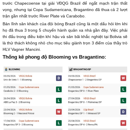
trước Chapecoense tại giải VĐQG Brazil để ngắt mạch trận thất
vọng, nhưng tại Copa Sudamericana, Bragantino đã thua cả 2 lượt
trận gần nhất trước River Plate và Carabobo.
Bản lĩnh sân khách của đội bóng Brazil cũng là một dấu hỏi lớn khi
họ đã thua 3 trong 5 chuyến hành quân xa nhà gần đây. Việc phải
thi đấu trong điều kiện khí hậu và sân bãi khắc nghiệt tại Bolivia sẽ
là thử thách không nhỏ cho mục tiêu giành trọn 3 điểm của thầy trò
HLV Vagner Mancini.
Thống kê phong độ Blooming vs Bragantino: