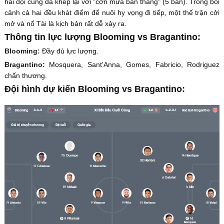
hai đội cũng đã khép lại với "cơn mưa bàn thắng" (5 bàn). Trong bối
cảnh cả hai đều khát điểm để nuôi hy vọng đi tiếp, một thế trận cởi
mở và nổ Tài là kịch bản rất dễ xảy ra.
Thông tin lực lượng Blooming vs Bragantino:
Blooming:
Đầy đủ lực lượng.
Bragantino:
Mosquera, Sant'Anna, Gomes, Fabricio, Rodriguez
chấn thương.
Đội hình dự kiến Blooming vs Bragantino: