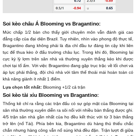
Soi kèo châu Á Blooming vs Bragantino:
Mức chấp 1/2 bàn cho thấy giới chuyên môn vẫn đánh giá cao
đẳng cấp của đại diện Brazil. Tuy nhiên, nhìn vào phong độ thực tế,
Bragantino đang không phải là địa chỉ đầu tư đáng tin cậy khi liên
tục để thua kèo ở đấu trường châu lục. Trong khi đó, Blooming lại
cực kỳ lỳ lợm trên sân nhà và thường xuyên thắng kèo khi được
chơi tại tổ ấm. Với việc Bragantino đang gặp trục trặc về lối chơi và
áp lực phải thắng, đội chủ nhà với tâm thế thoải mái hoàn toàn có
khả năng giành ít nhất 1 điểm.
Lựa chọn tốt nhất:
Blooming +1/2 cả trận
Soi kèo tài xỉu Blooming vs Bragantino:
Thống kê chỉ ra rằng các trận đấu có sự góp mặt của Blooming tại
sân nhà thường xuyên diễn ra sôi nổi với nhiều bàn thắng được ghi.
4/5 trận sân nhà gần nhất của họ đều kết thúc với từ 3 bàn thắng
trở lên (nổ Tài). Phía bên kia, Bragantino dù hàng thủ thiếu chắc
chắn nhưng hàng công vẫn nổ súng khá đều đặn. Trận lượt đi giữa