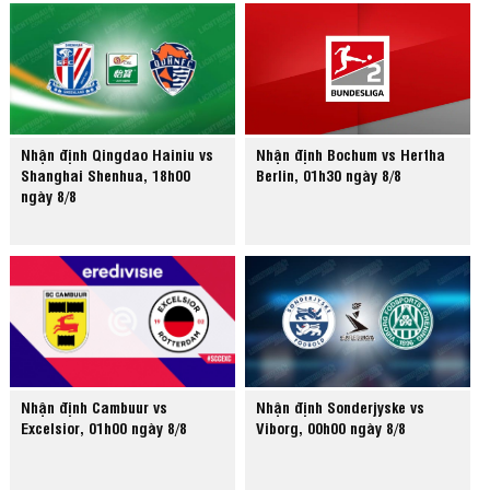
Nhận định Qingdao Hainiu vs
Nhận định Bochum vs Hertha
Shanghai Shenhua, 18h00
Berlin, 01h30 ngày 8/8
ngày 8/8
Nhận định Cambuur vs
Nhận định Sonderjyske vs
Excelsior, 01h00 ngày 8/8
Viborg, 00h00 ngày 8/8