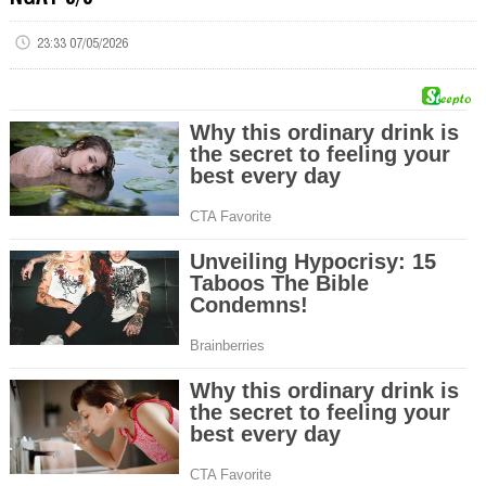
23:33 07/05/2026