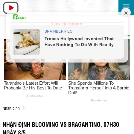
Link dự phòng
Nhận định
NHẬN ĐỊNH BLOOMING VS BRAGANTINO, 07H30
NGÀY 8/5