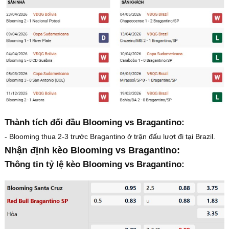
Thành tích đối đầu Blooming vs Bragantino:
- Blooming thua 2-3 trước Bragantino ở trận đấu lượt đi tại Brazil.
Nhận định kèo Blooming vs Bragantino:
Thông tin tỷ lệ kèo Blooming vs Bragantino: