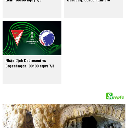
Nhận định Debreceni vs
Copenhagen, 00h00 ngày 7/8