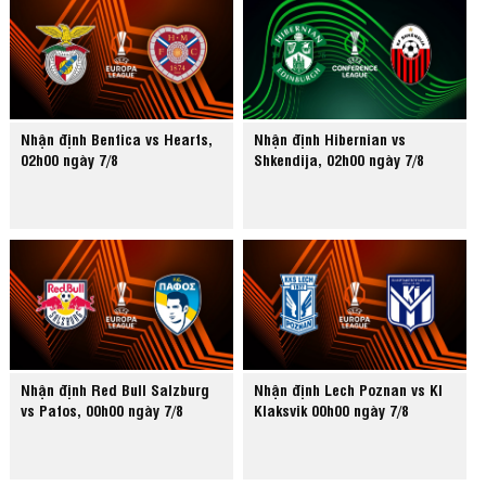
Nhận định Benfica vs Hearts,
Nhận định Hibernian vs
02h00 ngày 7/8
Shkendija, 02h00 ngày 7/8
Nhận định Red Bull Salzburg
Nhận định Lech Poznan vs KI
vs Pafos, 00h00 ngày 7/8
Klaksvik 00h00 ngày 7/8