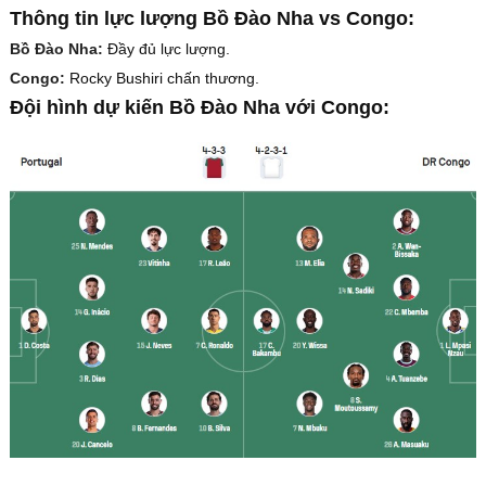
Thông tin lực lượng Bồ Đào Nha vs Congo:
Bồ Đào Nha:
Đầy đủ lực lượng.
Congo:
Rocky Bushiri chấn thương.
Đội hình dự kiến Bồ Đào Nha với Congo: