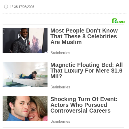
13:38 17/06/2026