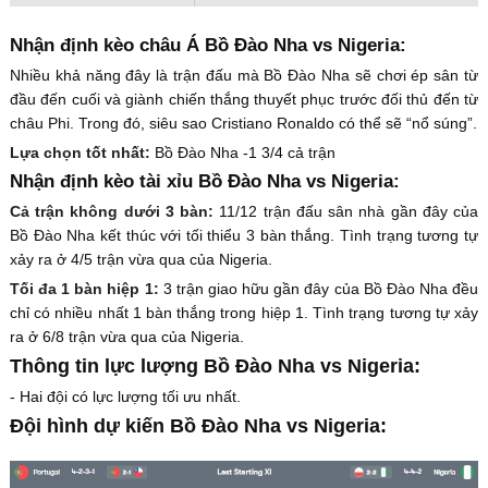
Nhận định kèo châu Á Bồ Đào Nha vs Nigeria:
Nhiều khả năng đây là trận đấu mà Bồ Đào Nha sẽ chơi ép sân từ
đầu đến cuối và giành chiến thắng thuyết phục trước đối thủ đến từ
châu Phi. Trong đó, siêu sao Cristiano Ronaldo có thể sẽ “nổ súng”.
Lựa chọn tốt nhất:
Bồ Đào Nha -1 3/4 cả trận
Nhận định kèo tài xỉu Bồ Đào Nha vs Nigeria:
Cả trận không dưới 3 bàn:
11/12 trận đấu sân nhà gần đây của
Bồ Đào Nha kết thúc với tối thiểu 3 bàn thắng. Tình trạng tương tự
xảy ra ở 4/5 trận vừa qua của Nigeria.
Tối đa 1 bàn hiệp 1:
3 trận giao hữu gần đây của Bồ Đào Nha đều
chỉ có nhiều nhất 1 bàn thắng trong hiệp 1. Tình trạng tương tự xảy
ra ở 6/8 trận vừa qua của Nigeria.
Thông tin lực lượng Bồ Đào Nha vs Nigeria:
- Hai đội có lực lượng tối ưu nhất.
Đội hình dự kiến Bồ Đào Nha vs Nigeria: