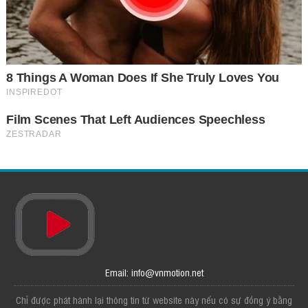
Email: info@vnmotion.net
Chỉ được phát hành lại thông tin từ website này nếu có sự đồng ý bằng