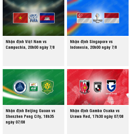
Nhận định Việt Nam vs
Nhận định Singapore vs
Campuchia, 20h00 ngày 7/8
Indonesia, 20h00 ngày 7/8
Nhận định Beijing Guoan vs
Nhận định Gamba Osaka vs
Shenzhen Peng City, 18h35
Urawa Red, 17h30 ngày 07/08
ngày 07/08