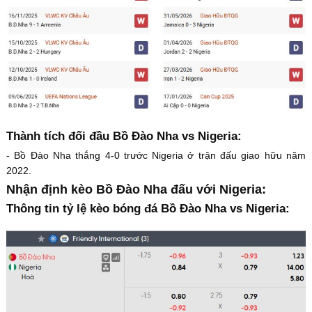
Thành tích đối đầu Bồ Đào Nha vs Nigeria:
- Bồ Đào Nha thắng 4-0 trước Nigeria ở trận đấu giao hữu năm
2022.
Nhận định kèo Bồ Đào Nha đấu với Nigeria:
Thông tin tỷ lệ kèo bóng đá Bồ Đào Nha vs Nigeria: