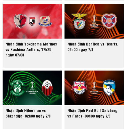
Nhận định Yokohama Marinos
Nhận định Benfica vs Hearts,
vs Kashima Antlers, 17h25
02h00 ngày 7/8
ngày 07/08
Nhận định Hibernian vs
Nhận định Red Bull Salzburg
Shkendija, 02h00 ngày 7/8
vs Pafos, 00h00 ngày 7/8