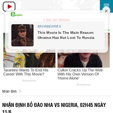
Link dự phòng
Nhận định
NHẬN ĐỊNH BỒ ĐÀO NHA VS NIGERIA, 02H45 NGÀY
11/6