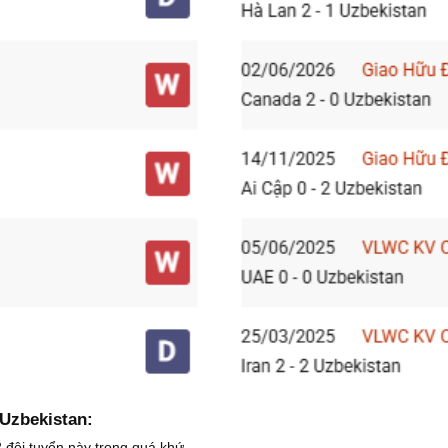
 Uzbekistan:
2 đội tuyển này trong quá khứ.