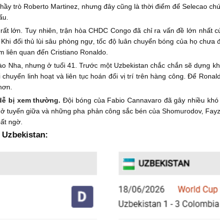
hầy trò Roberto Martinez, nhưng đây cũng là thời điểm để Selecao ch
ấu.
à rất lớn. Tuy nhiên, trận hòa CHDC Congo đã chỉ ra vấn đề lớn nhất 
. Khi đối thủ lùi sâu phòng ngự, tốc độ luân chuyển bóng của họ chưa 
m liên quan đến Cristiano Ronaldo.
ào Nha, nhưng ở tuổi 41. Trước một Uzbekistan chắc chắn sẽ dựng k
chuyển linh hoạt và liên tục hoán đổi vị trí trên hàng công. Để Ronal
hơn.
 dễ bị xem thường.
Đội bóng của Fabio Cannavaro đã gây nhiều khó
 ở tuyến giữa và những pha phản công sắc bén của Shomurodov, Fayzul
ất ngờ.
 Uzbekistan: