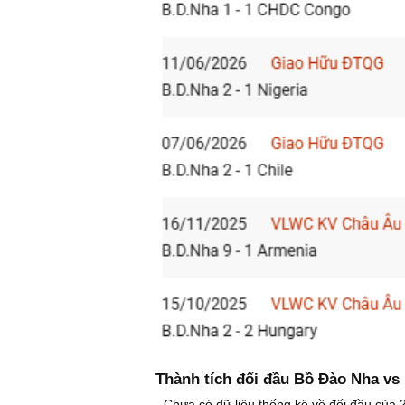
Thành tích đối đầu Bồ Đào Nha vs
- Chưa có dữ liệu thống kê về đối đầu của 