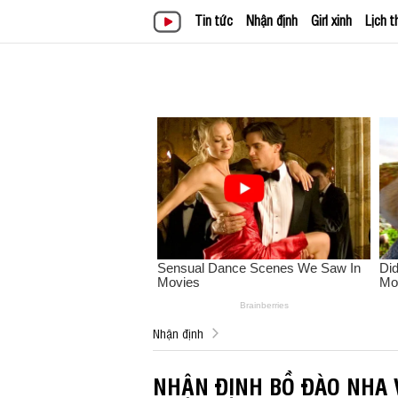
Tin tức
Nhận định
Girl xinh
Lịch t
Nhận định
NHẬN ĐỊNH BỒ ĐÀO NHA 