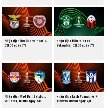
Nhận định Benfica vs Hearts,
Nhận định Hibernian vs
02h00 ngày 7/8
Shkendija, 02h00 ngày 7/8
Nhận định Red Bull Salzburg
Nhận định Lech Poznan vs KI
vs Pafos, 00h00 ngày 7/8
Klaksvik 00h00 ngày 7/8