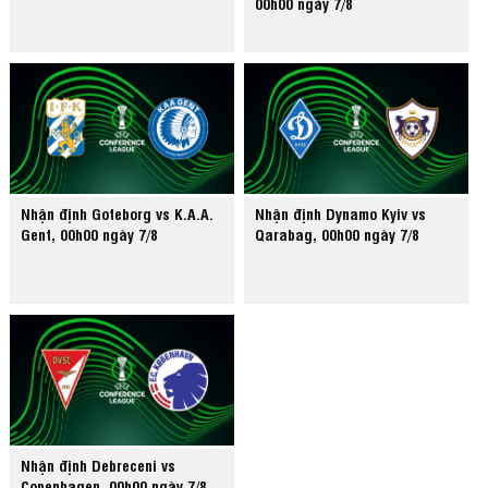
00h00 ngày 7/8
Nhận định Goteborg vs K.A.A.
Nhận định Dynamo Kyiv vs
Gent, 00h00 ngày 7/8
Qarabag, 00h00 ngày 7/8
Nhận định Debreceni vs
Copenhagen, 00h00 ngày 7/8