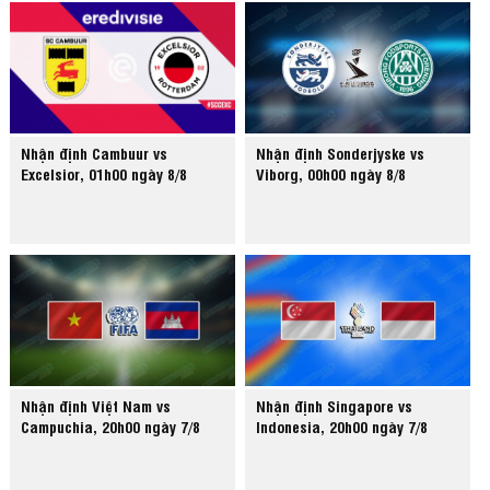
Nhận định Cambuur vs
Nhận định Sonderjyske vs
Excelsior, 01h00 ngày 8/8
Viborg, 00h00 ngày 8/8
Nhận định Việt Nam vs
Nhận định Singapore vs
Campuchia, 20h00 ngày 7/8
Indonesia, 20h00 ngày 7/8