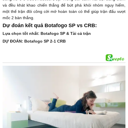
và đều khát khao chiến thắng để bứt phá khỏi nhóm nguy hiểm,
một thế trận đôi công cởi mở hoàn toàn có thể giúp trận đấu vượt
mốc 2 bàn thắng.
Dự đoán kết quả Botafogo SP vs CRB:
Lựa chọn tốt nhất: Botafogo SP & Tài cả trận
DỰ ĐOÁN: Botafogo SP 2-1 CRB