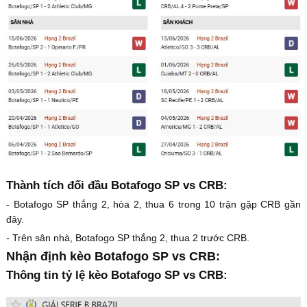
Thành tích đối đầu Botafogo SP vs CRB:
- Botafogo SP thắng 2, hòa 2, thua 6 trong 10 trận gặp CRB gần
đây.
- Trên sân nhà, Botafogo SP thắng 2, thua 2 trước CRB.
Nhận định kèo Botafogo SP vs CRB:
Thông tin tỷ lệ kèo Botafogo SP vs CRB: