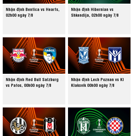
Nhận định Benfica vs Hearts,
Nhận định Hibernian vs
02h00 ngày 7/8
Shkendija, 02h00 ngày 7/8
Nhận định Red Bull Salzburg
Nhận định Lech Poznan vs KI
vs Pafos, 00h00 ngày 7/8
Klaksvik 00h00 ngày 7/8