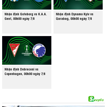
Nhận định Goteborg vs K.A.A.
Nhận định Dynamo Kyiv vs
Gent, 00h00 ngày 7/8
Qarabag, 00h00 ngày 7/8
Nhận định Debreceni vs
Copenhagen, 00h00 ngày 7/8