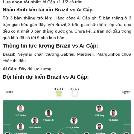
Lựa chọn tốt nhất:
Ai Cập +1 1/2 cả trận
Nhận định kèo tài xỉu Brazil vs Ai Cập:
Từ 3 bàn thắng trở lên:
Hàng công Ai Cập ghi 5 bàn thắng ở 3
trận giao hữu gần đây. Với Brazil, 3 trận giao hữu liên tiếp vừa qua
đều có ít nhất 3 bàn thắng được ghi. Chưa kể, 2 trận đối đầu trong
quá khứ đã có tới 9 pha làm bàn.
Thông tin lực lượng Brazil vs Ai Cập:
Brazil:
Neymar chấn thương.Gabriel, Martinelli, Marquinhos chưa
chắc thi đấu.
Ai Cập:
Đầy đủ lực lượng.
Đội hình dự kiến Brazil vs Ai Cập: