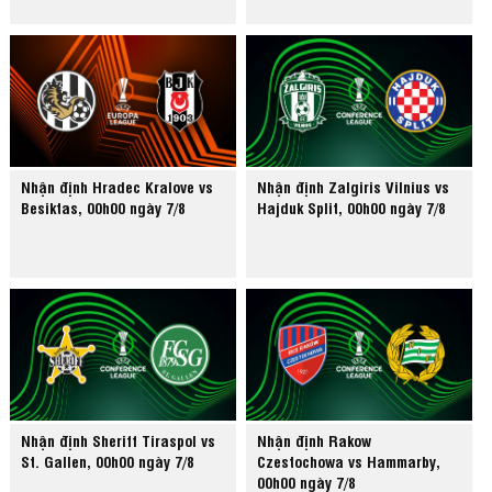
Nhận định Hradec Kralove vs
Nhận định Zalgiris Vilnius vs
Besiktas, 00h00 ngày 7/8
Hajduk Split, 00h00 ngày 7/8
Nhận định Sheriff Tiraspol vs
Nhận định Rakow
St. Gallen, 00h00 ngày 7/8
Czestochowa vs Hammarby,
00h00 ngày 7/8