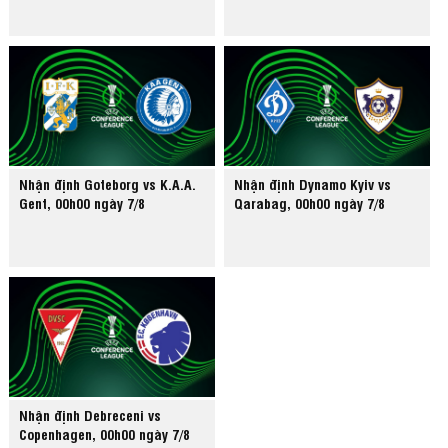
Nhận định Goteborg vs K.A.A.
Nhận định Dynamo Kyiv vs
Gent, 00h00 ngày 7/8
Qarabag, 00h00 ngày 7/8
Nhận định Debreceni vs
Copenhagen, 00h00 ngày 7/8