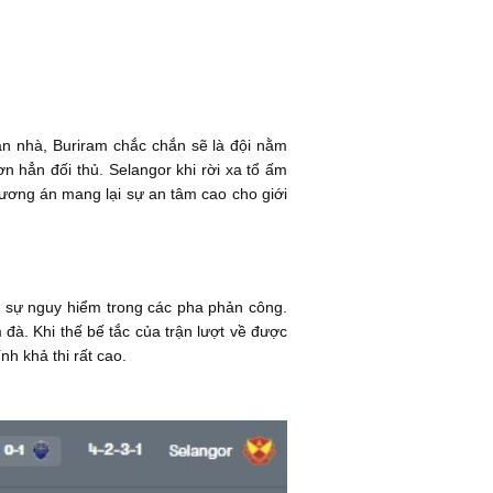
ân nhà, Buriram chắc chắn sẽ là đội nằm
ơn hẳn đối thủ. Selangor khi rời xa tổ ấm
hương án mang lại sự an tâm cao cho giới
uy sự nguy hiểm trong các pha phản công.
đà. Khi thế bế tắc của trận lượt về được
h khả thi rất cao.