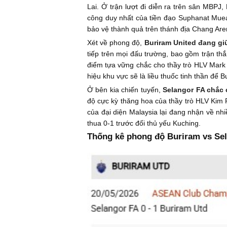
Lai. Ở trận lượt đi diễn ra trên sân MBPJ,
công duy nhất của tiền đạo Suphanat Muean
bảo vệ thành quả trên thánh địa Chang Are
Xét về phong độ,
Buriram United đang giữ
tiếp trên mọi đấu trường, bao gồm trận th
điểm tựa vững chắc cho thầy trò HLV Mark 
hiệu khu vực sẽ là liều thuốc tinh thần để Bu
Ở bên kia chiến tuyến,
Selangor FA chắc 
độ cực kỳ thăng hoa của thầy trò HLV Kim P
của đại diện Malaysia lại đang nhận về nh
thua 0-1 trước đối thủ yếu Kuching.
Thống kê phong độ Buriram vs Se