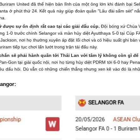
 Buriram United đã thể hiện bản lĩnh của một ông lớn khi đánh bại Sel
ta ở phút thứ 24. Kết quả này giúp đoàn quân "Lâu đài sấm sét" nắm 
na.
 được sự ổn định rất cao tại các giải đấu cúp.
Đội bóng xứ Chùa V
ắng 1-0 trước chính Selangor và màn hủy diệt Ayutthaya 5-0 tại Cúp 
Jackson, nơi họ thường xuyên áp đặt lối chơi và có hiệu suất ghi bà
riram tiếp tục chơi lấn lướt trong trận tái đấu này.
chắn sẽ phải hành quân tới Thái Lan với tâm lý không còn gì để 
an-Gon tại giải quốc nội, nơi họ từng hủy diệt PDRM tới 6-0 hay Pena
iều dấu hỏi. Dù vẫn có những chiến thắng nhưng xen kẽ vào đó là nhữ
langor: