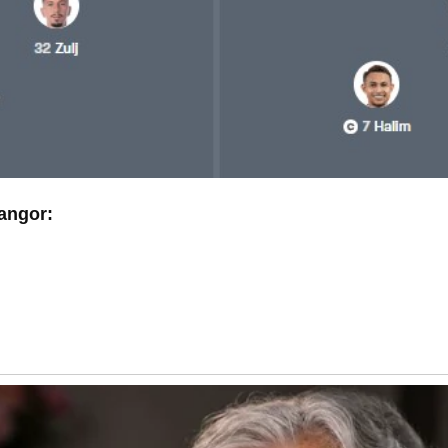
angor: