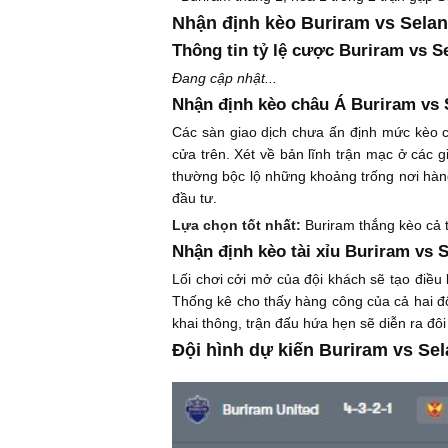
Nhận định kèo Buriram vs Selan
Thông tin tỷ lệ cược Buriram vs S
Đang cập nhật...
Nhận định kèo châu Á Buriram vs 
Các sàn giao dịch chưa ấn định mức kèo ch
cửa trên. Xét về bản lĩnh trận mạc ở các g
thường bộc lộ những khoảng trống nơi hàng
đầu tư.
Lựa chọn tốt nhất:
Buriram thắng kèo cả 
Nhận định kèo tài xỉu Buriram vs 
Lối chơi cởi mở của đội khách sẽ tạo điều
Thống kê cho thấy hàng công của cả hai đội
khai thông, trận đấu hứa hẹn sẽ diễn ra đô
Đội hình dự kiến Buriram vs Sel