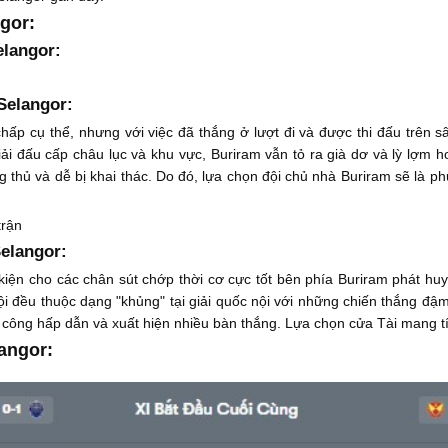
gor:
elangor:
Selangor:
ấp cụ thể, nhưng với việc đã thắng ở lượt đi và được thi đấu trên s
iải đấu cấp châu lục và khu vực, Buriram vẫn tỏ ra già dơ và lỳ lợm h
 thủ và dễ bị khai thác. Do đó, lựa chọn đội chủ nhà Buriram sẽ là p
trận
Selangor:
 kiện cho các chân sút chớp thời cơ cực tốt bên phía Buriram phát h
 đều thuộc dạng "khủng" tại giải quốc nội với những chiến thắng đậm 
i công hấp dẫn và xuất hiện nhiều bàn thắng. Lựa chọn cửa Tài mang tín
angor: