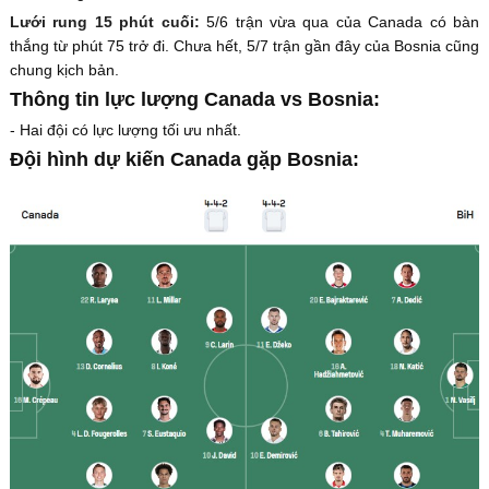
Lưới rung 15 phút cuối:
5/6 trận vừa qua của Canada có bàn
thắng từ phút 75 trở đi. Chưa hết, 5/7 trận gần đây của Bosnia cũng
chung kịch bản.
Thông tin lực lượng Canada vs Bosnia:
- Hai đội có lực lượng tối ưu nhất.
Đội hình dự kiến Canada gặp Bosnia: