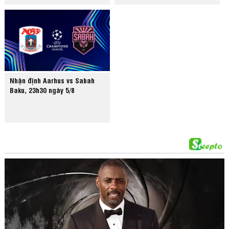
Nhận định Aarhus vs Sabah
Baku, 23h30 ngày 5/8