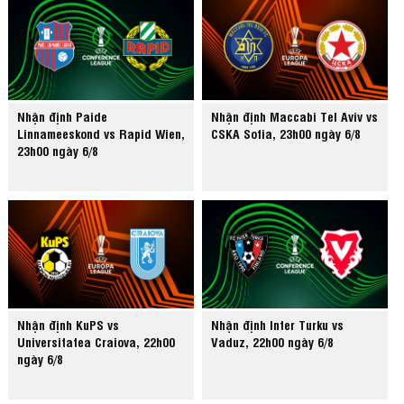
Nhận định Paide
Nhận định Maccabi Tel Aviv vs
Linnameeskond vs Rapid Wien,
CSKA Sofia, 23h00 ngày 6/8
23h00 ngày 6/8
Nhận định KuPS vs
Nhận định Inter Turku vs
Universitatea Craiova, 22h00
Vaduz, 22h00 ngày 6/8
ngày 6/8