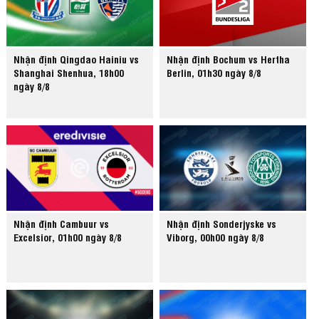
Nhận định Qingdao Hainiu vs
Nhận định Bochum vs Hertha
Shanghai Shenhua, 18h00
Berlin, 01h30 ngày 8/8
ngày 8/8
Nhận định Cambuur vs
Nhận định Sonderjyske vs
Excelsior, 01h00 ngày 8/8
Viborg, 00h00 ngày 8/8