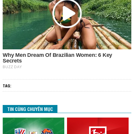
TAG:
TIN CÙNG CHUYÊN MỤC