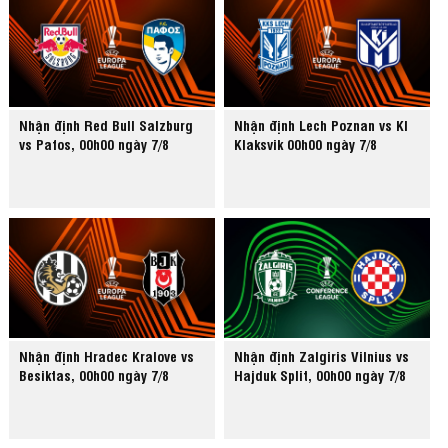
Nhận định Red Bull Salzburg
Nhận định Lech Poznan vs KI
vs Pafos, 00h00 ngày 7/8
Klaksvik 00h00 ngày 7/8
Nhận định Hradec Kralove vs
Nhận định Zalgiris Vilnius vs
Besiktas, 00h00 ngày 7/8
Hajduk Split, 00h00 ngày 7/8