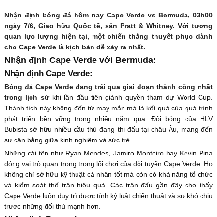
Nhận định bóng đá hôm nay Cape Verde vs Bermuda, 03h00
ngày 7/6, Giao hữu Quốc tế, sân Pratt & Whitney. Với tương
quan lực lượng hiện tại, một chiến thắng thuyết phục dành
cho Cape Verde là kịch bản dễ xảy ra nhất.
Nhận định Cape Verde với Bermuda:
Nhận định Cape Verde:
Bóng đá Cape Verde đang trải qua giai đoạn thành công nhất
trong lịch sử
khi lần đầu tiên giành quyền tham dự World Cup.
Thành tích này không đến từ may mắn mà là kết quả của quá trình
phát triển bền vững trong nhiều năm qua. Đội bóng của HLV
Bubista sở hữu nhiều cầu thủ đang thi đấu tại châu Âu, mang đến
sự cân bằng giữa kinh nghiệm và sức trẻ.
Những cái tên như Ryan Mendes, Jamiro Monteiro hay Kevin Pina
đóng vai trò quan trọng trong lối chơi của đội tuyển Cape Verde. Họ
không chỉ sở hữu kỹ thuật cá nhân tốt mà còn có khả năng tổ chức
và kiểm soát thế trận hiệu quả. Các trận đấu gần đây cho thấy
Cape Verde luôn duy trì được tính kỷ luật chiến thuật và sự khó chịu
trước những đối thủ mạnh hơn.