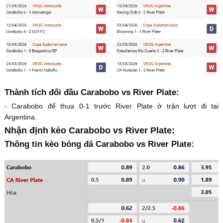
Thành tích đối đầu Carabobo vs River Plate:
- Carabobo để thua 0-1 trước River Plate ở trận lượt đi tại
Argentina.
Nhận định kèo Carabobo vs River Plate:
Thông tin kèo bóng đá Carabobo vs River Plate: