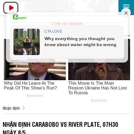
Link dự phòng
Nhận định
NHẬN ĐỊNH CARABOBO VS RIVER PLATE, 07H30
NGÀY 8/5