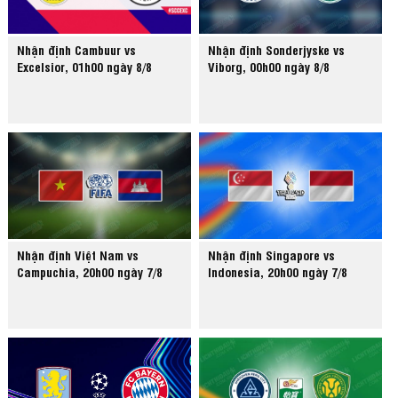
Nhận định Cambuur vs
Nhận định Sonderjyske vs
Excelsior, 01h00 ngày 8/8
Viborg, 00h00 ngày 8/8
Nhận định Việt Nam vs
Nhận định Singapore vs
Campuchia, 20h00 ngày 7/8
Indonesia, 20h00 ngày 7/8