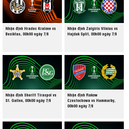
Nhận định Hradec Kralove vs
Nhận định Zalgiris Vilnius vs
Besiktas, 00h00 ngày 7/8
Hajduk Split, 00h00 ngày 7/8
Nhận định Sheriff Tiraspol vs
Nhận định Rakow
St. Gallen, 00h00 ngày 7/8
Czestochowa vs Hammarby,
00h00 ngày 7/8