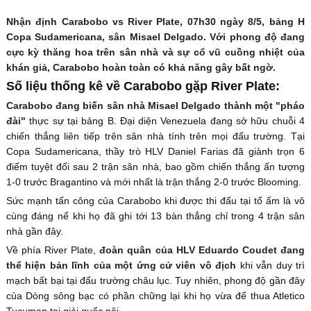
Nhận định Carabobo vs River Plate, 07h30 ngày 8/5, bảng H
Copa Sudamericana, sân Misael Delgado. Với phong độ đang
cực kỳ thăng hoa trên sân nhà và sự cổ vũ cuồng nhiệt của
khán giả, Carabobo hoàn toàn có khả năng gây bất ngờ.
Số liệu thống kê về Carabobo gặp River Plate:
Carabobo đang biến sân nhà Misael Delgado thành một "pháo
đài"
thực sự tại bảng B. Đại diện Venezuela đang sở hữu chuỗi 4
chiến thắng liên tiếp trên sân nhà tính trên mọi đấu trường. Tại
Copa Sudamericana, thầy trò HLV Daniel Farias đã giành trọn 6
điểm tuyệt đối sau 2 trận sân nhà, bao gồm chiến thắng ấn tượng
1-0 trước Bragantino và mới nhất là trận thắng 2-0 trước Blooming.
Sức mạnh tấn công của Carabobo khi được thi đấu tại tổ ấm là vô
cùng đáng nể khi họ đã ghi tới 13 bàn thắng chỉ trong 4 trận sân
nhà gần đây.
Về phía River Plate,
đoàn quân của HLV Eduardo Coudet đang
thể hiện bản lĩnh của một ứng cử viên vô địch
khi vẫn duy trì
mạch bất bại tại đấu trường châu lục. Tuy nhiên, phong độ gần đây
của Dòng sông bạc có phần chững lại khi họ vừa để thua Atletico