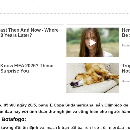
 05h00 ngày 28/5, bảng E Copa Sudamericana, sân Olimpico de la
trận đấu này với tinh thần thử nghiệm và cống hiến cho người hâ
p Botafogo:
u tương đối ổn định
với mạch 5 trận bất bại liên tiếp trên mọi đấu tr