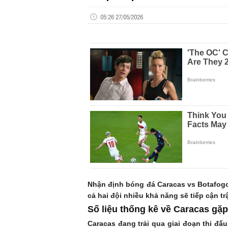
05:26 27/05/2026
Nhận định bóng đá Caracas vs Botafogo,
cả hai đội nhiều khả năng sẽ tiếp cận 
Số liệu thống kê về Caracas gặ
Caracas đang trải qua giai đoạn thi đấ