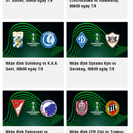
00h00 ngày 7/8
Nhận định Goteborg vs K.A.A.
Nhận định Dynamo Kyiv vs
Gent, 00h00 ngày 7/8
Qarabag, 00h00 ngày 7/8
Nhận định Debreceni vs
Nhận định CFR Cluj vs Tromso,