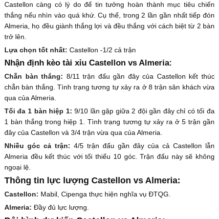
Castellon càng có lý do để tin tưởng hoàn thành mục tiêu chiến
thắng nếu nhìn vào quá khứ. Cụ thể, trong 2 lần gần nhất tiếp đón
Almeria, họ đều giành thắng lợi và đều thắng với cách biệt từ 2 bàn
trở lên.
Lựa chọn tốt nhất:
Castellon -1/2 cả trận
Nhận định kèo tài xỉu Castellon vs Almeria:
Chẵn bàn thắng:
8/11 trận đấu gần đây của Castellon kết thúc
chẵn bàn thắng. Tình trạng tương tự xảy ra ở 8 trận sân khách vừa
qua của Almeria.
Tối đa 1 bàn hiệp 1:
9/10 lần gặp giữa 2 đội gần đây chỉ có tối đa
1 bàn thắng trong hiệp 1. Tình trạng tương tự xảy ra ở 5 trận gần
đây của Castellon và 3/4 trận vừa qua của Almeria.
Nhiều góc cả trận:
4/5 trận đấu gần đây của cả Castellon lẫn
Almeria đều kết thúc với tối thiểu 10 góc. Trận đấu này sẽ không
ngoại lệ.
Thông tin lực lượng Castellon vs Almeria:
Castellon:
Mabil, Cipenga thực hiện nghĩa vụ ĐTQG.
Almeria:
Đầy đủ lực lượng.