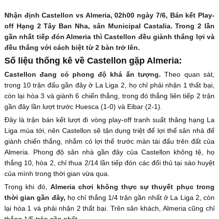
Nhận định Castellon vs Almeria, 02h00 ngày 7/6, Bán kết Play-
off Hạng 2 Tây Ban Nha, sân Municipal Castalia. Trong 2 lần
gần nhất tiếp đón Almeria thì Castellon đều giành thắng lợi và
đều thắng với cách biệt từ 2 bàn trở lên.
Số liệu thống kê về Castellon gặp Almeria:
Castellon đang có phong độ khá ấn tượng.
Theo quan sát,
trong 10 trận đấu gần đây ở La Liga 2, họ chỉ phải nhận 1 thất bại,
còn lại hòa 3 và giành 6 chiến thắng, trong đó thắng liên tiếp 2 trận
gần đây lần lượt trước Huesca (1-0) và Eibar (2-1).
Đây là trận bán kết lượt đi vòng play-off tranh suất thăng hạng La
Liga mùa tới, nên Castellon sẽ tận dụng triệt để lợi thế sân nhà để
giành chiến thắng, nhằm có lợi thế trước màn tái đấu trên đất của
Almeria. Phong độ sân nhà gần đây của Castellon không tệ, họ
thắng 10, hòa 2, chỉ thua 2/14 lần tiếp đón các đối thủ tại sào huyệt
của mình trong thời gian vừa qua.
Trong khi đó,
Almeria chơi không thực sự thuyết phục trong
thời gian gần đây,
họ chỉ thắng 1/4 trận gần nhất ở La Liga 2, còn
lại hòa 1 và phải nhận 2 thất bại. Trên sân khách, Almeria cũng chỉ