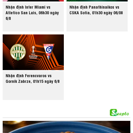
Nhận định Inter Miami vs
Nhận định Panathinaikos vs
Atletico San Luis, 06h30 ngày
CSKA Sofia, 01h30 ngày 06/08
6/8
Nhận định Ferencvaros vs
Gornik Zabrze, 01h15 ngày 6/8