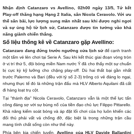
Nhận định Catanzaro vs Avellino, 02h00 ngày 13/5, Tứ kết
Play-off thăng hạng Hạng 2 Italia, sân Nicola Ceravolo. Với ưu
thế sân bãi, lực lượng sung mãn nhất sau khi được nghỉ ngơi
và sự ủng hộ từ lịch sử, Catanzaro được tin tưởng vào khả
năng giành chiến thắng.
Số liệu thống kê về Catanzaro gặp Avellino:
Catanzaro đang đứng trước ngưỡng cửa lịch sử
để cạnh tranh
một tấm vé lên chơi tại Serie A. Sau khi kết thúc giai đoạn vòng tròn
ở vị trí thứ 5, đội bóng miền Nam nước Ý đã cho thấy một sự chuẩn
bị cực kỳ kỹ lưỡng cho chặng play-off. Dù hai thất bại gần nhất
trước Palermo và Bari (đều với tỷ số 2-3) trông có vẻ đáng lo ngại,
nhưng thực tế đó là những trận đấu mà HLV Alberto Aquilani đã cất
đi hàng loạt trụ cột.
Tại "thánh địa" Nicola Ceravolo, Catanzaro vẫn là một thế lực tấn
công đáng sợ với sự bùng nổ của tiền đạo chủ lực Filippo Pittarello.
Khả năng kiểm soát bóng và áp đặt lối chơi của họ luôn khiến các
đối thủ phải vất vả chống đỡ, đặc biệt là trong những trận cầu
mang tính chất sống còn như thế này.
Phía bên kia chiến tuyến,
Avellino của HLV Davide Ballardini