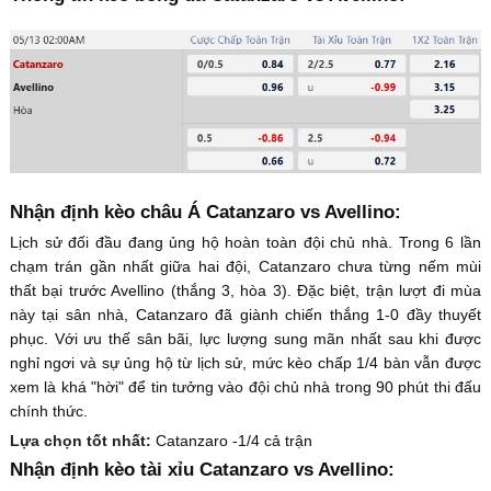
Nhận định kèo châu Á Catanzaro vs Avellino:
Lịch sử đối đầu đang ủng hộ hoàn toàn đội chủ nhà. Trong 6 lần
chạm trán gần nhất giữa hai đội, Catanzaro chưa từng nếm mùi
thất bại trước Avellino (thắng 3, hòa 3). Đặc biệt, trận lượt đi mùa
này tại sân nhà, Catanzaro đã giành chiến thắng 1-0 đầy thuyết
phục. Với ưu thế sân bãi, lực lượng sung mãn nhất sau khi được
nghỉ ngơi và sự ủng hộ từ lịch sử, mức kèo chấp 1/4 bàn vẫn được
xem là khá "hời" để tin tưởng vào đội chủ nhà trong 90 phút thi đấu
chính thức.
Lựa chọn tốt nhất:
Catanzaro -1/4 cả trận
Nhận định kèo tài xỉu Catanzaro vs Avellino: