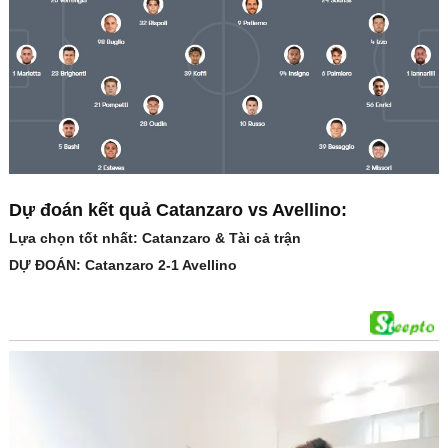
Dự đoán kết quả Catanzaro vs Avellino:
Lựa chọn tốt nhất: Catanzaro & Tài cả trận
DỰ ĐOÁN: Catanzaro 2-1 Avellino