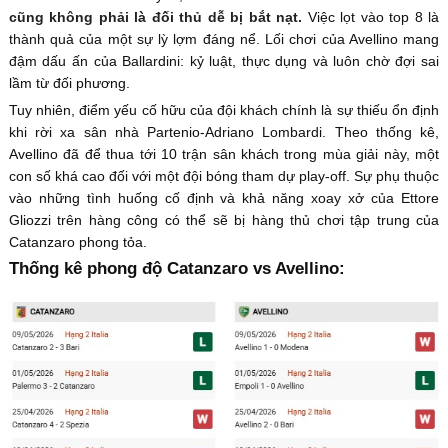
cũng không phải là đối thủ dễ bị bắt nạt.
Việc lọt vào top 8 là
thành quả của một sự lỳ lợm đáng nể. Lối chơi của Avellino mang
đậm dấu ấn của Ballardini: kỷ luật, thực dụng và luôn chờ đợi sai
lầm từ đối phương.
Tuy nhiên, điểm yếu cố hữu của đội khách chính là sự thiếu ổn định
khi rời xa sân nhà Partenio-Adriano Lombardi. Theo thống kê,
Avellino đã để thua tới 10 trận sân khách trong mùa giải này, một
con số khá cao đối với một đội bóng tham dự play-off. Sự phụ thuộc
vào những tình huống cố định và khả năng xoay xở của Ettore
Gliozzi trên hàng công có thể sẽ bị hàng thủ chơi tập trung của
Catanzaro phong tỏa.
Thống kê phong độ Catanzaro vs Avellino: