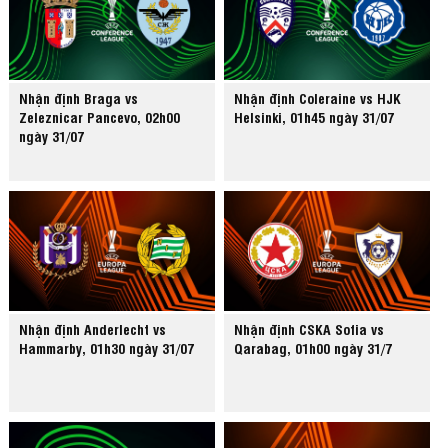
Nhận định Braga vs
Nhận định Coleraine vs HJK
Zeleznicar Pancevo, 02h00
Helsinki, 01h45 ngày 31/07
ngày 31/07
Nhận định Anderlecht vs
Nhận định CSKA Sofia vs
Hammarby, 01h30 ngày 31/07
Qarabag, 01h00 ngày 31/7