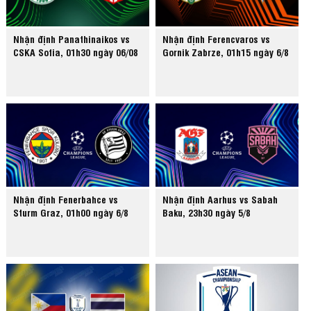
Nhận định Panathinaikos vs
Nhận định Ferencvaros vs
CSKA Sofia, 01h30 ngày 06/08
Gornik Zabrze, 01h15 ngày 6/8
Nhận định Fenerbahce vs
Nhận định Aarhus vs Sabah
Sturm Graz, 01h00 ngày 6/8
Baku, 23h30 ngày 5/8