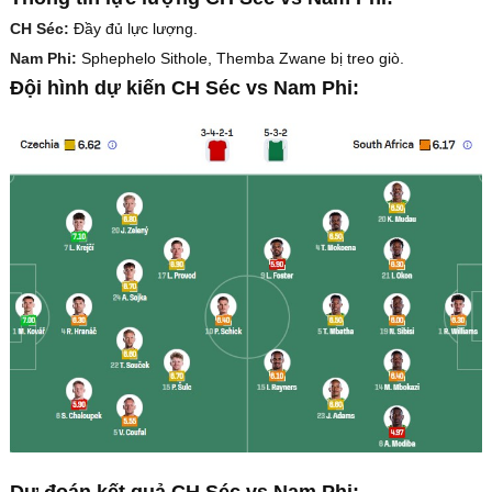
CH Séc:
Đầy đủ lực lượng.
Nam Phi:
Sphephelo Sithole, Themba Zwane bị treo giò.
Đội hình dự kiến CH Séc vs Nam Phi: