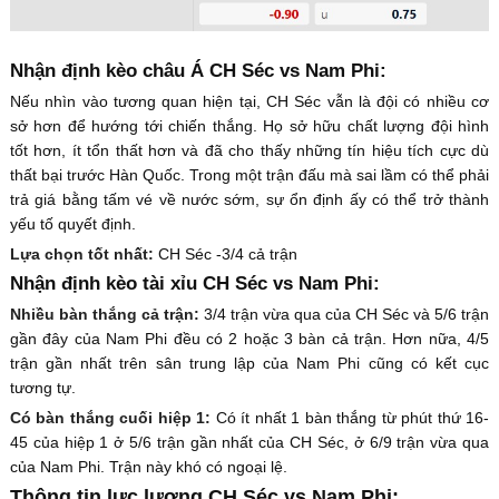
Nhận định kèo châu Á CH Séc vs Nam Phi:
Nếu nhìn vào tương quan hiện tại, CH Séc vẫn là đội có nhiều cơ
sở hơn để hướng tới chiến thắng. Họ sở hữu chất lượng đội hình
tốt hơn, ít tổn thất hơn và đã cho thấy những tín hiệu tích cực dù
thất bại trước Hàn Quốc. Trong một trận đấu mà sai lầm có thể phải
trả giá bằng tấm vé về nước sớm, sự ổn định ấy có thể trở thành
yếu tố quyết định.
Lựa chọn tốt nhất:
CH Séc -3/4 cả trận
Nhận định kèo tài xỉu CH Séc vs Nam Phi:
Nhiều bàn thắng cả trận:
3/4 trận vừa qua của CH Séc và 5/6 trận
gần đây của Nam Phi đều có 2 hoặc 3 bàn cả trận. Hơn nữa, 4/5
trận gần nhất trên sân trung lập của Nam Phi cũng có kết cục
tương tự.
Có bàn thắng cuối hiệp 1:
Có ít nhất 1 bàn thắng từ phút thứ 16-
45 của hiệp 1 ở 5/6 trận gần nhất của CH Séc, ở 6/9 trận vừa qua
của Nam Phi. Trận này khó có ngoại lệ.
Thông tin lực lượng CH Séc vs Nam Phi: