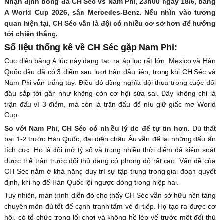
Nhận định bóng đá CH Séc vs Nam Phi, 23h00 ngày 18/6, bảng
A World Cup 2026, sân Mercedes-Benz. Nếu nhìn vào tương
quan hiện tại, CH Séc vẫn là đội có nhiều cơ sở hơn để hướng
tới chiến thắng.
Số liệu thống kê về CH Séc gặp Nam Phi:
Cục diện bảng A lúc này đang tạo ra áp lực rất lớn. Mexico và Hàn
Quốc đều đã có 3 điểm sau lượt trận đầu tiên, trong khi CH Séc và
Nam Phi vẫn trắng tay. Điều đó đồng nghĩa đội thua trong cuộc đối
đầu sắp tới gần như không còn cơ hội sửa sai. Đây không chỉ là
trận đấu vì 3 điểm, mà còn là trận đấu để níu giữ giấc mơ World
Cup.
So với Nam Phi, CH Séc có nhiều lý do để tự tin hơn.
Dù thất
bại 1-2 trước Hàn Quốc, đại diện châu Âu vẫn để lại những dấu ấn
tích cực. Họ là đội mở tỷ số và trong nhiều thời điểm đã kiểm soát
được thế trận trước đối thủ đang có phong độ rất cao. Vấn đề của
CH Séc nằm ở khả năng duy trì sự tập trung trong giai đoạn quyết
định, khi họ để Hàn Quốc lội ngược dòng trong hiệp hai.
Tuy nhiên, màn trình diễn đó cho thấy CH Séc vẫn sở hữu nền tảng
chuyên môn đủ tốt để cạnh tranh tấm vé đi tiếp. Họ tạo ra được cơ
hội, có tổ chức trong lối chơi và không hề lép vế trước một đối thủ