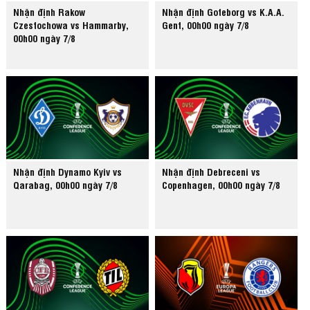
Nhận định Rakow
Nhận định Goteborg vs K.A.A.
Czestochowa vs Hammarby,
Gent, 00h00 ngày 7/8
00h00 ngày 7/8
Nhận định Dynamo Kyiv vs
Nhận định Debreceni vs
Qarabag, 00h00 ngày 7/8
Copenhagen, 00h00 ngày 7/8