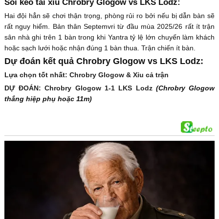
Soi kèo tài xỉu Chrobry Glogow vs LKS Lodz:
Hai đội hẳn sẽ chơi thận trọng, phòng rủi ro bởi nếu bị dẫn bàn sẽ
rất nguy hiểm. Bản thân Septemvri từ đầu mùa 2025/26 rất ít trận
sân nhà ghi trên 1 bàn trong khi Yantra tỷ lệ lớn chuyến làm khách
hoặc sạch lưới hoặc nhận đúng 1 bàn thua. Trận chiến ít bàn.
Dự đoán kết quả Chrobry Glogow vs LKS Lodz:
Lựa chọn tốt nhất: Chrobry Glogow & Xỉu cả trận
DỰ ĐOÁN: Chrobry Glogow 1-1 LKS Lodz
(Chrobry Glogow
thắng hiệp phụ hoặc 11m)