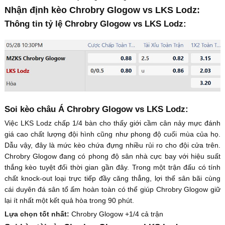
Nhận định kèo Chrobry Glogow vs LKS Lodz:
Thông tin tỷ lệ Chrobry Glogow vs LKS Lodz:
Soi kèo châu Á Chrobry Glogow vs LKS Lodz:
Việc LKS Lodz chấp 1/4 bàn cho thấy giới cầm cân nảy mực đánh
giá cao chất lượng đội hình cũng như phong độ cuối mùa của họ.
Dẫu vậy, đây là mức kèo chứa đựng nhiều rủi ro cho đội cửa trên.
Chrobry Glogow đang có phong độ sân nhà cực bay với hiệu suất
thắng kèo tuyệt đối thời gian gần đây. Trong một trận đấu có tính
chất knock-out loại trực tiếp đầy căng thẳng, lợi thế sân bãi cùng
cái duyên đá sân tổ ấm hoàn toàn có thể giúp Chrobry Glogow giữ
lại ít nhất một kết quả hòa trong 90 phút.
Lựa chọn tốt nhất:
Chrobry Glogow +1/4 cả trận