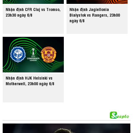
Nhận định CFR Cluj vs Tromso,
Nhận định Jagiellonia
23h30 ngày 6/8
Bialystok vs Rangers, 23h00
ngày 6/8
Nhận định HJK Helsinki vs
Motherwell, 23h00 ngày 6/8