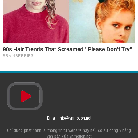
Email: info@vnmotion.net
Chỉ được phát hành lại thông tin từ website này nếu có sự đồng ý bằng
văn bản của vnmotion.net