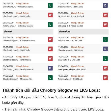
Thành tích đối đầu Chrobry Glogow vs LKS Lodz:
- Chrobry Glogow thắng 5, hòa 1, thua 4 trong 10 trận gặp LKS
Lodz gần đây.
- Trên sân nhà, Chrobry Glogow thắng 3, thua 3 trước LKS Lodz.