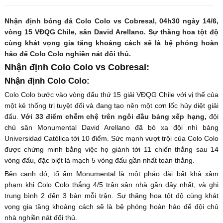
Nhận định bóng đá Colo Colo vs Cobresal, 04h30 ngày 14/6,
vòng 15 VĐQG Chile, sân David Arellano. Sự thăng hoa tột độ
cùng khát vọng gia tăng khoảng cách sẽ là bệ phóng hoàn
hảo để Colo Colo nghiền nát đối thủ.
Nhận định Colo Colo vs Cobresal:
Nhận định Colo Colo:
Colo Colo bước vào vòng đấu thứ 15 giải VĐQG Chile với vị thế của
một kẻ thống trị tuyệt đối và đang tạo nên một cơn lốc hủy diệt giải
đấu.
Với 33 điểm chễm chệ trên ngôi đầu bảng xếp hạng,
đội
chủ sân Monumental David Arellano đã bỏ xa đội nhì bảng
Universidad Católica tới 10 điểm. Sức mạnh vượt trội của Colo Colo
được chứng minh bằng việc họ giành tới 11 chiến thắng sau 14
vòng đấu, đặc biệt là mạch 5 vòng đấu gần nhất toàn thắng.
Bên cạnh đó, tổ ấm Monumental là một pháo đài bất khả xâm
phạm khi Colo Colo thắng 4/5 trận sân nhà gần đây nhất, và ghi
trung bình 2 đến 3 bàn mỗi trận. Sự thăng hoa tột độ cùng khát
vọng gia tăng khoảng cách sẽ là bệ phóng hoàn hảo để đội chủ
nhà nghiền nát đối thủ.