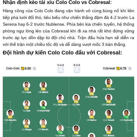
Nhận định kèo tài xỉu Colo Colo vs Cobresal:
Hàng công của Colo Colo đang vận hành vô cùng bùng nổ khi liên
tiếp phá lưới đối thủ, tiêu biểu như chiến thắng đậm đà 4-2 trước La
Serena hay 6-2 trước Nublense. Phía bên kia chiến tuyến, hệ thống
phòng ngự lỏng lẻo của Cobresal khi đi xa nhà rất khó đứng vững
trước áp lực dồn dập từ đội chủ nhà. Trận đấu hứa hẹn sẽ diễn ra
với thế trận một chiều tốc độ và dễ dàng vượt mốc 3 bàn thắng.
Đội hình dự kiến Colo Colo đấu với Cobresal: