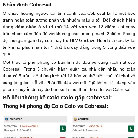
Nhận định Cobresal:
Ở chiều hướng ngược lại, tình cảnh của Cobresal lại là một bức
tranh hoàn toàn tương phản và nhuốm màu u tối.
Đội khách hiện
đang dậm chân ở vị trí thứ 14 với vỏn vẹn 13 điểm,
chỉ ngay
trên nhóm cầm đèn đỏ với khoảng cách mong manh 2 điểm. Phong
độ thời gian gần đây của thầy trò HLV Gustavo Huerta là cực kỳ tồi
tệ khi họ phải nhận tới 4 thất bại cay đắng trong 5 vòng đấu vừa
qua.
Một thực tế phũ phàng về bản lĩnh du đấu vô cùng rách nát của
Cobresal. Trong 5 chuyến hành quân xa nhà gần nhất, họ toàn
thua cả 5 trận, để thủng lưới tới 13 bàn và thể hiện một lối chơi vô
cùng lỏng lẻo, dễ vỡ. Phải đối đầu với một "gã khổng lồ" đang vào
phom, chuyến đi này dự báo sẽ là một thảm họa đối với Cobresal.
Số liệu thống kê Colo Colo gặp Cobresal:
Thống kê phong độ Colo Colo vs Cobresal: