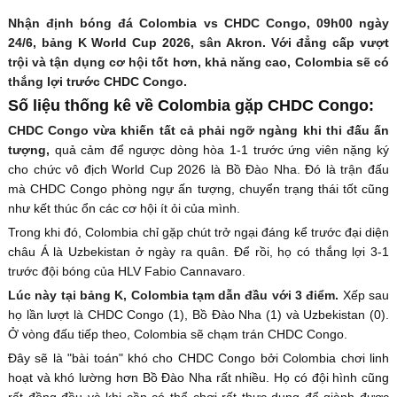
Nhận định bóng đá Colombia vs CHDC Congo, 09h00 ngày
24/6, bảng K World Cup 2026, sân Akron. Với đẳng cấp vượt
trội và tận dụng cơ hội tốt hơn, khả năng cao, Colombia sẽ có
thắng lợi trước CHDC Congo.
Số liệu thống kê về Colombia gặp CHDC Congo:
CHDC Congo vừa khiến tất cả phải ngỡ ngàng khi thi đấu ấn
tượng,
quả cảm để ngược dòng hòa 1-1 trước ứng viên nặng ký
cho chức vô địch World Cup 2026 là Bồ Đào Nha. Đó là trận đấu
mà CHDC Congo phòng ngự ấn tượng, chuyển trạng thái tốt cũng
như kết thúc ổn các cơ hội ít ỏi của mình.
Trong khi đó, Colombia chỉ gặp chút trở ngại đáng kể trước đại diện
châu Á là Uzbekistan ở ngày ra quân. Để rồi, họ có thắng lợi 3-1
trước đội bóng của HLV Fabio Cannavaro.
Lúc này tại bảng K, Colombia tạm dẫn đầu với 3 điểm.
Xếp sau
họ lần lượt là CHDC Congo (1), Bồ Đào Nha (1) và Uzbekistan (0).
Ở vòng đấu tiếp theo, Colombia sẽ chạm trán CHDC Congo.
Đây sẽ là "bài toán" khó cho CHDC Congo bởi Colombia chơi linh
hoạt và khó lường hơn Bồ Đào Nha rất nhiều. Họ có đội hình cũng
rất đồng đều và khi cần có thể chơi rất thực dụng để giành được