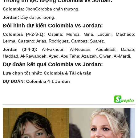
Thông tin lực lượng Colombia vs Jordan:
Colombia:
JhonCordoba chấn thương.
Jordan:
Đầy đủ lực lượng.
Đội hình dự kiến Colombia vs Jordan:
Colombia (4-2-3-1):
Ospina; Munoz, Mina, Lucumi, Machado;
Lerma, Castano; Arias, Rodriguez, Campaz; Suarez.
Jordan (3-4-3):
Al-Fakhouri; Al-Rousan, Abualnadi, Dahab;
Haddad, Al-Rawabdeh, Ayed, Abu Taha; Azaizah, Olwan, Al-Mardi.
Dự đoán kết quả Colombia vs Jordan:
Lựa chọn tốt nhất: Colombia & Tài cả trận
DỰ ĐOÁN: Colombia 4-1 Jordan