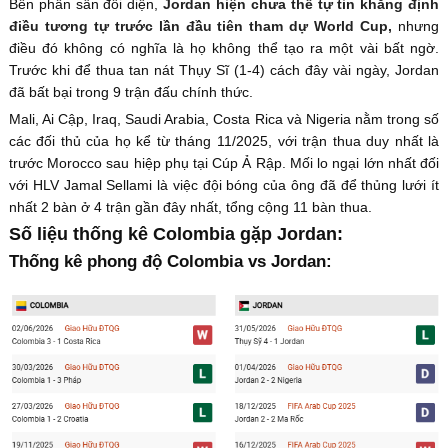
Bên phần sân đối diện,
Jordan hiện chưa thể tự tin khẳng định
điều tương tự trước lần đầu tiên tham dự World Cup,
nhưng
điều đó không có nghĩa là họ không thể tạo ra một vài bất ngờ.
Trước khi để thua tan nát Thụy Sĩ (1-4) cách đây vài ngày, Jordan
đã bất bại trong 9 trận đấu chính thức.
Mali, Ai Cập, Iraq, Saudi Arabia, Costa Rica và Nigeria nằm trong số
các đối thủ của họ kể từ tháng 11/2025, với trận thua duy nhất là
trước Morocco sau hiệp phụ tại Cúp Ả Rập. Mối lo ngại lớn nhất đối
với HLV Jamal Sellami là việc đội bóng của ông đã để thủng lưới ít
nhất 2 bàn ở 4 trận gần đây nhất, tổng cộng 11 bàn thua.
Số liệu thống kê Colombia gặp Jordan:
Thống kê phong độ Colombia vs Jordan: