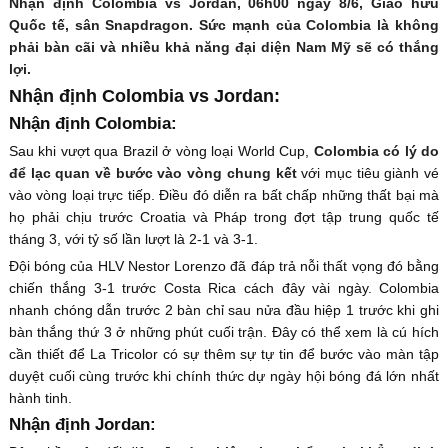
Nhận định Colombia vs Jordan, 06h00 ngày 8/6, Giao hữu
Quốc tế, sân Snapdragon. Sức mạnh của Colombia là không
phải bàn cãi và nhiều khả năng đại diện Nam Mỹ sẽ có thắng
lợi.
Nhận định Colombia vs Jordan:
Nhận định Colombia:
Sau khi vượt qua Brazil ở vòng loại World Cup,
Colombia có lý do
để lạc quan về bước vào vòng chung kết
với mục tiêu giành vé
vào vòng loại trực tiếp. Điều đó diễn ra bất chấp những thất bại mà
họ phải chịu trước Croatia và Pháp trong đợt tập trung quốc tế
tháng 3, với tỷ số lần lượt là 2-1 và 3-1.
Đội bóng của HLV Nestor Lorenzo đã đáp trả nỗi thất vọng đó bằng
chiến thắng 3-1 trước Costa Rica cách đây vài ngày. Colombia
nhanh chóng dẫn trước 2 bàn chỉ sau nửa đầu hiệp 1 trước khi ghi
bàn thắng thứ 3 ở những phút cuối trận. Đây có thể xem là cú hích
cần thiết để La Tricolor có sự thêm sự tự tin để bước vào màn tập
duyệt cuối cùng trước khi chính thức dự ngày hội bóng đá lớn nhất
hành tinh.
Nhận định Jordan: