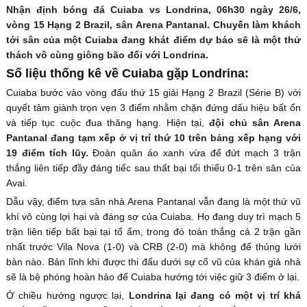
Nhận định bóng đá Cuiaba vs Londrina, 06h30 ngày 26/6,
vòng 15 Hạng 2 Brazil, sân Arena Pantanal. Chuyến làm khách
tới sân của một Cuiaba đang khát điểm dự báo sẽ là một thử
thách vô cùng giông bão đối với Londrina.
Số liệu thống kê về Cuiaba gặp Londrina:
Cuiaba bước vào vòng đấu thứ 15 giải Hạng 2 Brazil (Série B) với
quyết tâm giành trọn vẹn 3 điểm nhằm chặn đứng dấu hiệu bất ổn
và tiếp tục cuộc đua thăng hạng. Hiện tại,
đội chủ sân Arena
Pantanal đang tạm xếp ở vị trí thứ 10 trên bảng xếp hạng với
19 điểm tích lũy.
Đoàn quân áo xanh vừa để đứt mạch 3 trận
thắng liên tiếp đầy đáng tiếc sau thất bại tối thiểu 0-1 trên sân của
Avai.
Dẫu vậy, điểm tựa sân nhà Arena Pantanal vẫn đang là một thứ vũ
khí vô cùng lợi hại và đáng sợ của Cuiaba. Họ đang duy trì mạch 5
trận liên tiếp bất bại tại tổ ấm, trong đó toàn thắng cả 2 trận gần
nhất trước Vila Nova (1-0) và CRB (2-0) mà không để thủng lưới
bàn nào. Bản lĩnh khi được thi đấu dưới sự cổ vũ của khán giả nhà
sẽ là bệ phóng hoàn hảo để Cuiaba hướng tới việc giữ 3 điểm ở lại.
Ở chiều hướng ngược lại,
Londrina lại đang có một vị trí khá