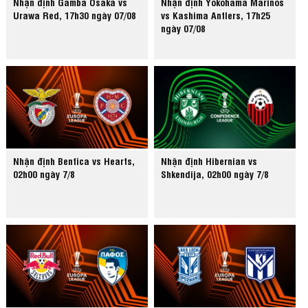
Nhận định Gamba Osaka vs
Nhận định Yokohama Marinos
Urawa Red, 17h30 ngày 07/08
vs Kashima Antlers, 17h25
ngày 07/08
Nhận định Benfica vs Hearts,
Nhận định Hibernian vs
02h00 ngày 7/8
Shkendija, 02h00 ngày 7/8