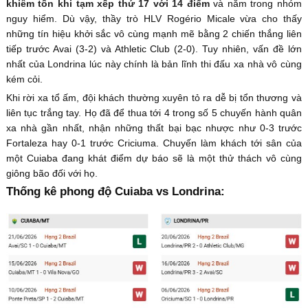
khiêm tốn khi tạm xếp thứ 17 với 14 điểm
và nằm trong nhóm
nguy hiểm. Dù vậy, thầy trò HLV Rogério Micale vừa cho thấy
những tín hiệu khởi sắc vô cùng mạnh mẽ bằng 2 chiến thắng liên
tiếp trước Avai (3-2) và Athletic Club (2-0). Tuy nhiên, vấn đề lớn
nhất của Londrina lúc này chính là bản lĩnh thi đấu xa nhà vô cùng
kém cỏi.
Khi rời xa tổ ấm, đội khách thường xuyên tỏ ra dễ bị tổn thương và
liên tục trắng tay. Họ đã để thua tới 4 trong số 5 chuyến hành quân
xa nhà gần nhất, nhận những thất bại bạc nhược như 0-3 trước
Fortaleza hay 0-1 trước Criciuma. Chuyến làm khách tới sân của
một Cuiaba đang khát điểm dự báo sẽ là một thử thách vô cùng
giông bão đối với họ.
Thống kê phong độ Cuiaba vs Londrina: