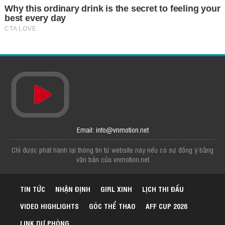
Email: info@vnmotion.net
Chỉ được phát hành lại thông tin từ website này nếu có sự đồng ý bằng
văn bản của vnmotion.net
TIN TỨC
NHẬN ĐỊNH
GIRL XINH
LỊCH THI ĐẤU
VIDEO HIGHLIGHTS
GÓC THỂ THAO
AFF CUP 2026
LINK DỰ PHÒNG