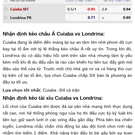
Nhận định kèo châu Á Cuiaba vs Londrina:
Cuiaba đang là điểm đến mang lại sự an tâm lớn nhờ phom độ cực
bay tại tổ ấm với tỷ lệ thắng kèo châu Á rất uy tín. Trong khi đó,
Londrina dù có dấu hiệu hồi sinh trên sân nhà nhưng tâm lý yếu
kém mỗi khi đi du đấu vẫn là rào cản khiến họ liên tục đẩy giới mộ
điệu vào thế cửa tử. Trước một chủ nhà già rơ và có hàng thủ cực
kỳ kiên cố tại tổ ấm, lựa chọn Cuiaba chấp 3/4 bàn là phương án
đầu tư tối ưu.
Lựa chọn tốt nhất:
Cuiaba -3/4 cả trận
Nhận định kèo tài xỉu Cuiaba vs Londrina:
Lối chơi của Cuiaba khi được đá tại sân nhà mang tính thực dụng
rất cao, nơi hệ thống phòng ngự của họ thi đấu cực kỳ kỷ luật khi
liên tục giữ sạch lưới ở các vòng đấu gần đây. Phía bên kia chiến
tuyến, Londrina chắc chắn chủ động lùi sâu đội hình chơi rình rập
nhằm tìm kiếm 1 điểm. Khả năng trận đấu bị bẻ gãy bởi sự toan