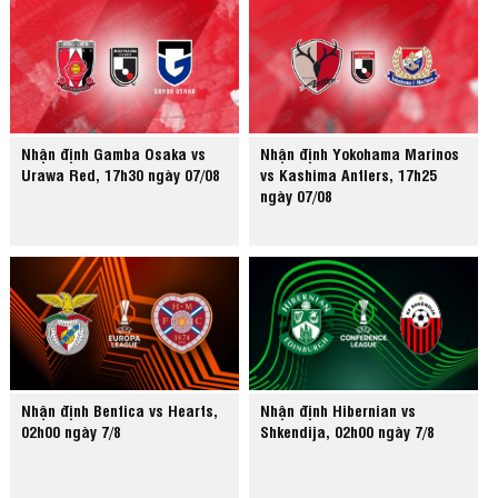
Nhận định Gamba Osaka vs
Nhận định Yokohama Marinos
Urawa Red, 17h30 ngày 07/08
vs Kashima Antlers, 17h25
ngày 07/08
Nhận định Benfica vs Hearts,
Nhận định Hibernian vs
02h00 ngày 7/8
Shkendija, 02h00 ngày 7/8