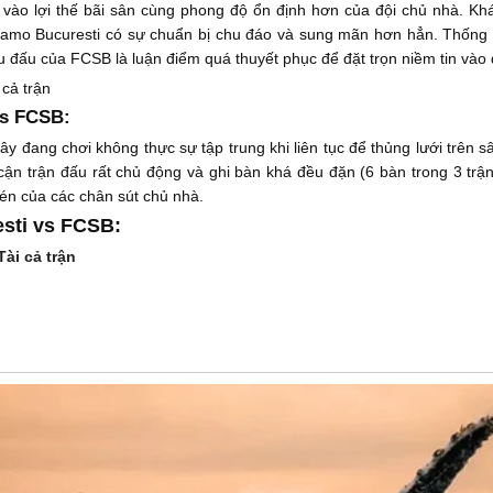
t vào lợi thế bãi sân cùng phong độ ổn định hơn của đội chủ nhà. K
inamo Bucuresti có sự chuẩn bị chu đáo và sung mãn hơn hẳn. Thống
du đấu của FCSB là luận điểm quá thuyết phục để đặt trọn niềm tin vào đ
 cả trận
vs FCSB:
 đang chơi không thực sự tập trung khi liên tục để thủng lưới trên s
p cận trận đấu rất chủ động và ghi bàn khá đều đặn (6 bàn trong 3 tr
bén của các chân sút chủ nhà.
sti vs FCSB:
ài cả trận