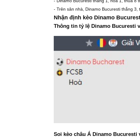
- Dinamo Bucuresti thắng 1, hòa 1, thua 8 
- Trên sân nhà, Dinamo Bucuresti thắng 3,
Nhận định kèo Dinamo Bucurest
Thông tin tỷ lệ Dinamo Bucuresti 
Soi kèo châu Á Dinamo Bucuresti