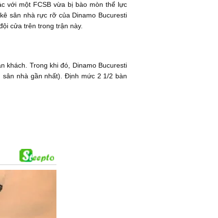
hác với một FCSB vừa bị bào mòn thể lực
 kê sân nhà rực rỡ của Dinamo Bucuresti
ội cửa trên trong trận này.
ân khách. Trong khi đó, Dinamo Bucuresti
ận sân nhà gần nhất). Định mức 2 1/2 bàn