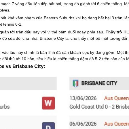
 mạch 7 vòng đấu liên tiếp bất bại, trong đó giành tới 6 chiến thắng. 
olves.
ất khả xâm phạm của Eastern Suburbs khi họ đang bất bại 3 trận liên 
t tennis 6-1.
quân tới trận đấu này với vị thế bám đuổi ngay phía sau.
Thầy trò HL
 độ của đội chủ nhà, Brisbane City lại cho thấy một bộ mặt tương đối 
h vào lúc này chính là bản lĩnh đá sân khách cực kỳ đáng gờm. Một t
đối thủ tới 10 bàn, tiêu biểu là chiến thắng đậm đà 5-2 trên sân của M
s vs Brisbane City: