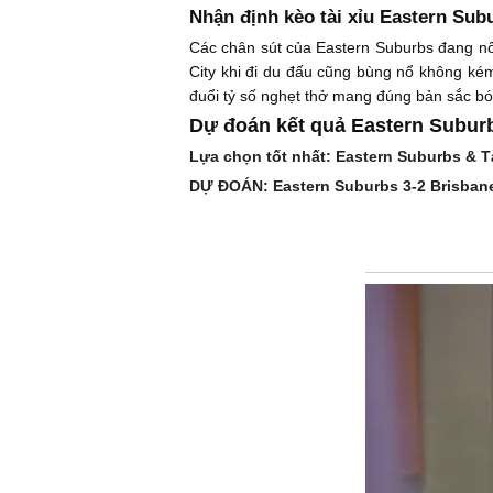
Nhận định kèo tài xỉu Eastern Sub
Các chân sút của Eastern Suburbs đang nổ 
City khi đi du đấu cũng bùng nổ không kém
đuổi tỷ số nghẹt thở mang đúng bản sắc bó
Dự đoán kết quả Eastern Suburb
Lựa chọn tốt nhất: Eastern Suburbs & Tà
DỰ ĐOÁN: Eastern Suburbs 3-2 Brisbane