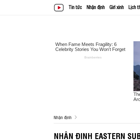
Tin tức
Nhận định
Girl xinh
Lịch t
Nhận định
NHẬN ĐỊNH EASTERN SUB