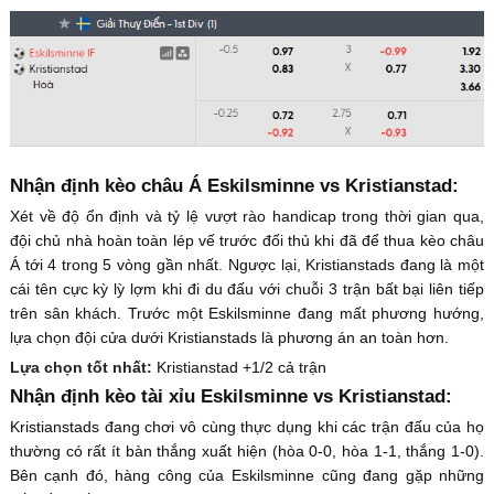
Nhận định kèo châu Á Eskilsminne vs Kristianstad:
Xét về độ ổn định và tỷ lệ vượt rào handicap trong thời gian qua,
đội chủ nhà hoàn toàn lép vế trước đối thủ khi đã để thua kèo châu
Á tới 4 trong 5 vòng gần nhất. Ngược lại, Kristianstads đang là một
cái tên cực kỳ lỳ lợm khi đi du đấu với chuỗi 3 trận bất bại liên tiếp
trên sân khách. Trước một Eskilsminne đang mất phương hướng,
lựa chọn đội cửa dưới Kristianstads là phương án an toàn hơn.
Lựa chọn tốt nhất:
Kristianstad +1/2 cả trận
Nhận định kèo tài xỉu Eskilsminne vs Kristianstad:
Kristianstads đang chơi vô cùng thực dụng khi các trận đấu của họ
thường có rất ít bàn thắng xuất hiện (hòa 0-0, hòa 1-1, thắng 1-0).
Bên cạnh đó, hàng công của Eskilsminne cũng đang gặp những