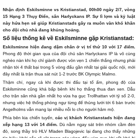
Nhận định Eskilsminne vs Kristianstad, 00h00 ngày 2/7, vòng
15 Hạng 3 Thụy Điển, sân Harlyckans IP. Sự lì lợm và kỷ luật
này hứa hẹn sẽ giúp Kristianstads gây ra muôn vàn khó khăn
cho đội chủ nhà đang khủng hoảng.
Số liệu thống kê về Eskilsminne gặp Kristianstad:
Eskilsminne hiện đang dậm chân ở vị trí thứ 10 với 17 điểm.
Phong độ thời gian qua của đội chủ sân Harlyckans IP là vô cùng
nghèo nàn khi họ chỉ giành được vỏn vẹn 1 chiến thắng nhưng phải
nhận tới 4 thất bại trong 5 vòng đấu gần nhất tại giải quốc nội, mới
đây nhất là trận thua sát nút 1-2 trước BK Olympic Malmo.
Thậm chí, ngay cả khi được thi đấu tại tổ ấm, phong độ của
Eskilsminne cũng khá bấp bênh khi họ thắng thua đan xen. Dẫu
cho trận sân nhà gần nhất họ vừa hạ gục Trollhattan với tỷ số 2-0,
nhưng việc hệ thống phòng ngự từng để thủng lưới tới 6 bàn trước
Angelholms vẫn mang lại nhiều nỗi lo cho người hâm mộ.
Phía bên kia chiến tuyến,
các vị khách Kristianstads hiện đang
xếp hạng 13 với 14 điểm.
Dù nằm ngay sát trên nhóm cầm đèn
đỏ, song thầy trò HLV Mladen Blagojevic lại đang cho thấy những