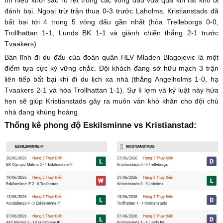
tín hiệu khởi sắc rõ rệt trong các vòng đấu vừa qua khi rất khó bị
đánh bại. Ngoại trừ trận thua 0-3 trước Laholms, Kristianstads đã
bất bại tới 4 trong 5 vòng đấu gần nhất (hòa Trelleborgs 0-0,
Trollhattan 1-1, Lunds BK 1-1 và giành chiến thắng 2-1 trước
Tvaakers).
Bản lĩnh đi du đấu của đoàn quân HLV Mladen Blagojevic là một
điểm tựa cực kỳ vững chắc. Đội khách đang sở hữu mạch 3 trận
liên tiếp bất bại khi đi du lịch xa nhà (thắng Angelholms 1-0, hạ
Tvaakers 2-1 và hòa Trollhattan 1-1). Sự lì lợm và kỷ luật này hứa
hẹn sẽ giúp Kristianstads gây ra muôn vàn khó khăn cho đội chủ
nhà đang khủng hoảng.
Thống kê phong độ Eskilsminne vs Kristianstad: