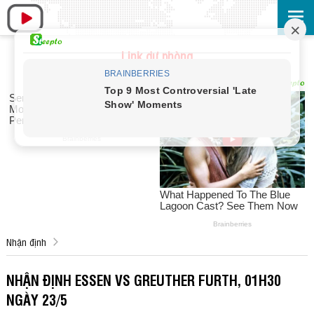
Link dự phòng
Nhận định
NHẬN ĐỊNH ESSEN VS GREUTHER FURTH, 01H30
NGÀY 23/5