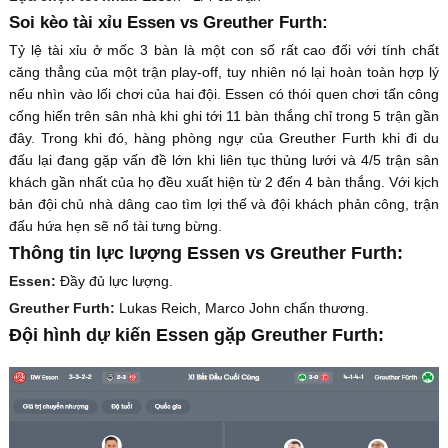
Soi kèo tài xỉu Essen vs Greuther Furth:
Tỷ lệ tài xỉu ở mốc 3 bàn là một con số rất cao đối với tính chất
căng thẳng của một trận play-off, tuy nhiên nó lại hoàn toàn hợp lý
nếu nhìn vào lối chơi của hai đội. Essen có thói quen chơi tấn công
cống hiến trên sân nhà khi ghi tới 11 bàn thắng chỉ trong 5 trận gần
đây. Trong khi đó, hàng phòng ngự của Greuther Furth khi đi du
đấu lại đang gặp vấn đề lớn khi liên tục thủng lưới và 4/5 trận sân
khách gần nhất của họ đều xuất hiện từ 2 đến 4 bàn thắng. Với kịch
bản đội chủ nhà dâng cao tìm lợi thế và đội khách phản công, trận
đấu hứa hẹn sẽ nổ tài tưng bừng.
Thông tin lực lượng Essen vs Greuther Furth:
Essen:
Đầy đủ lực lượng.
Greuther Furth:
Lukas Reich, Marco John chấn thương.
Đội hình dự kiến Essen gặp Greuther Furth: