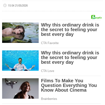
15:04 21/05/2026