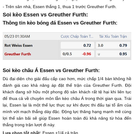
- Trên sân nhà, Essen thắng 1, thua 1 trước Greuther Furth.
Soi kèo Essen vs Greuther Furth:
Thông tin kèo bóng đá Essen vs Greuther Furth:
Soi kèo châu Á Essen vs Greuther Furth:
Dù đại diện cho giải đấu cấp cao hơn, mức chấp 1/4 bàn không hề
đánh giá cao khả năng áp đặt thế trận của Greuther Furth. Đội
khách đang sở hữu một phong độ sân khách rất tệ hại khi liên tục
để thua cả về chuyên môn lẫn kèo châu Á trong thời gian qua. Trái
lại, Essen lại là một thế lực thực sự khi được thi đấu tại tổ ấm của
mình với mạch thắng dày đặc. Động lực thăng hạng mạnh mẽ cùng
lợi thế sân bãi sẽ giúp Essen hoàn toàn đủ khả năng từ hòa đến
thắng trong trận lượt đi này.
Lựa chọn tốt nhất:
Essen +1/4 cả trận