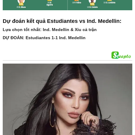
Dự đoán kết quả Estudiantes vs Ind. Medellin:
Lựa chọn tốt nhất: Ind. Medellin & Xỉu cả trận
DỰ ĐOÁN: Estudiantes 1-1 Ind. Medellin