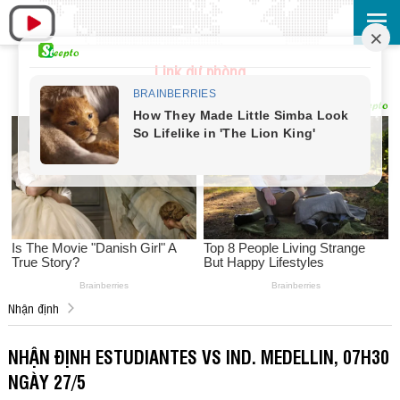
Link dự phòng
Nhận định
NHẬN ĐỊNH ESTUDIANTES VS IND. MEDELLIN, 07H30
NGÀY 27/5