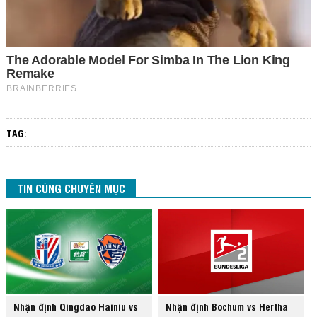
TAG:
TIN CÙNG CHUYÊN MỤC
Nhận định Qingdao Hainiu vs
Nhận định Bochum vs Hertha