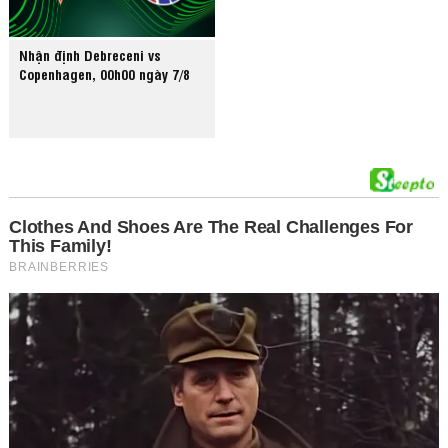
Nhận định Debreceni vs
Copenhagen, 00h00 ngày 7/8