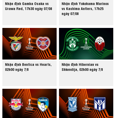
Nhận định Gamba Osaka vs
Nhận định Yokohama Marinos
Urawa Red, 17h30 ngày 07/08
vs Kashima Antlers, 17h25
ngày 07/08
Nhận định Benfica vs Hearts,
Nhận định Hibernian vs
02h00 ngày 7/8
Shkendija, 02h00 ngày 7/8