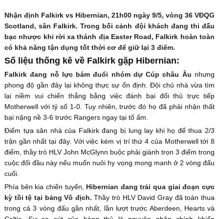
Nhận định Falkirk vs Hibernian, 21h00 ngày 9/5, vòng 36 VĐQG
Scotland, sân Falkirk. Trong bối cảnh đội khách đang thi đấu
bạc nhược khi rời xa thánh địa Easter Road, Falkirk hoàn toàn
có khả năng tận dụng tốt thời cơ để giữ lại 3 điểm.
Số liệu thống kê về Falkirk gặp Hibernian:
Falkirk đang nỗ lực bám đuổi nhóm dự Cúp châu Âu
nhưng
phong độ gần đây lại không thực sự ổn định. Đội chủ nhà vừa tìm
lại niềm vui chiến thắng bằng việc đánh bại đối thủ trực tiếp
Motherwell với tỷ số 1-0. Tuy nhiên, trước đó họ đã phải nhận thất
bại nặng nề 3-6 trước Rangers ngay tại tổ ấm.
Điểm tựa sân nhà của Falkirk đang bị lung lay khi họ để thua 2/3
trận gần nhất tại đây. Với việc kém vị trí thứ 4 của Motherwell tới 8
điểm, thầy trò HLV John McGlynn buộc phải giành trọn 3 điểm trong
cuộc đối đầu này nếu muốn nuôi hy vọng mong manh ở 2 vòng đấu
cuối.
Phía bên kia chiến tuyến,
Hibernian đang trải qua giai đoạn cực
kỳ tồi tệ tại bảng Vô địch.
Thầy trò HLV David Gray đã toàn thua
trong cả 3 vòng đấu gần nhất, lần lượt trước Aberdeen, Hearts và