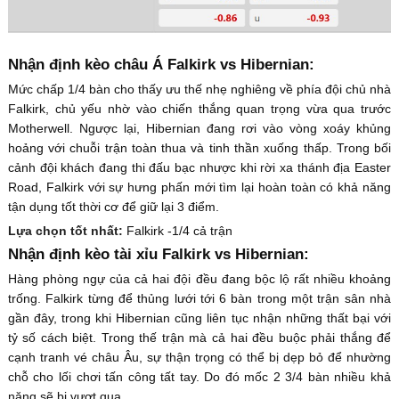
Nhận định kèo châu Á Falkirk vs Hibernian:
Mức chấp 1/4 bàn cho thấy ưu thế nhẹ nghiêng về phía đội chủ nhà
Falkirk, chủ yếu nhờ vào chiến thắng quan trọng vừa qua trước
Motherwell. Ngược lại, Hibernian đang rơi vào vòng xoáy khủng
hoảng với chuỗi trận toàn thua và tinh thần xuống thấp. Trong bối
cảnh đội khách đang thi đấu bạc nhược khi rời xa thánh địa Easter
Road, Falkirk với sự hưng phấn mới tìm lại hoàn toàn có khả năng
tận dụng tốt thời cơ để giữ lại 3 điểm.
Lựa chọn tốt nhất:
Falkirk -1/4 cả trận
Nhận định kèo tài xỉu Falkirk vs Hibernian:
Hàng phòng ngự của cả hai đội đều đang bộc lộ rất nhiều khoảng
trống. Falkirk từng để thủng lưới tới 6 bàn trong một trận sân nhà
gần đây, trong khi Hibernian cũng liên tục nhận những thất bại với
tỷ số cách biệt. Trong thế trận mà cả hai đều buộc phải thắng để
cạnh tranh vé châu Âu, sự thận trọng có thể bị dẹp bỏ để nhường
chỗ cho lối chơi tấn công tất tay. Do đó mốc 2 3/4 bàn nhiều khả
năng sẽ bị vượt qua.