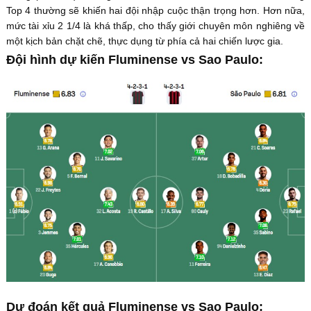
Top 4 thường sẽ khiến hai đội nhập cuộc thận trọng hơn. Hơn nữa,
mức tài xỉu 2 1/4 là khá thấp, cho thấy giới chuyên môn nghiêng về
một kịch bản chặt chẽ, thực dụng từ phía cả hai chiến lược gia.
Đội hình dự kiến Fluminense vs Sao Paulo:
Dự đoán kết quả Fluminense vs Sao Paulo: