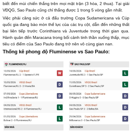
biết đến mùi chiến thắng trên mọi mặt trận (3 hòa, 2 thua). Tại giải
VĐQG, Sao Paulo cũng chỉ thắng được 1 trong 5 vòng gần nhất.
Việc phải căng sức ở cả đấu trường Copa Sudamericana và Cúp
quốc gia đang bào mòn thể lực của các trụ cột, dẫn đến những thất
bại liên tiếp trước Corinthians và Juventude trong thời gian qua.
Hành quân đến Maracana trong bối cảnh tinh thần xuống thấp, mục
tiêu có điểm của Sao Paulo đang trở nên vô cùng gian nan.
Thống kê phong độ Fluminense vs Sao Paulo: