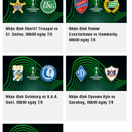
Nhận định Sheriff Tiraspol vs
Nhận định Rakow
St. Gallen, 00h00 ngày 7/8
Czestochowa vs Hammarby,
00h00 ngày 7/8
Nhận định Goteborg vs K.A.A.
Nhận định Dynamo Kyiv vs
Gent, 00h00 ngày 7/8
Qarabag, 00h00 ngày 7/8