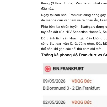
thắng (3 thua, 1 hòa). Vấn đề lớn nhất của 
đấu này.
Ngay tại sân nhà, Frankfurt cũng đang gây t
để mất để cứu vãn tấm vé ra châu Âu, Frank
Phía bên kia chiến tuyến,
Stuttgart đang
tay dẫn dắt của HLV Sebastian Hoeneß, Stu
Dù thành tích sân khách gần đây không q
công Stuttgart vẫn là rất đáng gờm. Đặc bi
thế nào khi gặp các đối thủ chơi cởi mở.
Thống kê phong độ Frankfurt vs St