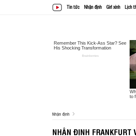
Tin tức
Nhận định
Girl xinh
Lịch t
Nhận định
NHẬN ĐỊNH FRANKFURT V