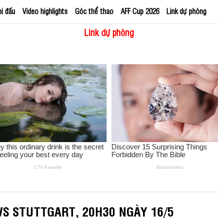
hi đấu
Video highlights
Góc thể thao
AFF Cup 2026
Link dự phòng
Link dự phòng
S STUTTGART, 20H30 NGÀY 16/5