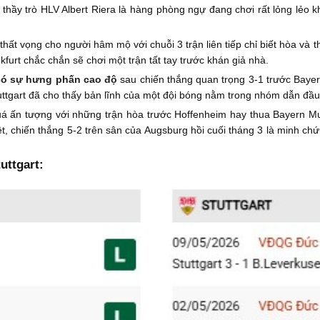
thầy trò HLV Albert Riera là hàng phòng ngự đang chơi rất lỏng lẻo khi
hất vọng cho người hâm mộ với chuỗi 3 trận liên tiếp chỉ biết hòa và t
furt chắc chắn sẽ chơi một trận tất tay trước khán giả nhà.
 có sự hưng phấn cao độ
sau chiến thắng quan trọng 3-1 trước Baye
ttgart đã cho thấy bản lĩnh của một đội bóng nằm trong nhóm dẫn đầu
uá ấn tượng với những trận hòa trước Hoffenheim hay thua Bayern M
ệt, chiến thắng 5-2 trên sân của Augsburg hồi cuối tháng 3 là minh ch
uttgart: