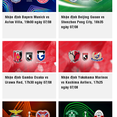
Nhận định Bayern Munich vs
Nhận định Beijing Guoan vs
Aston Villa, 19h00 ngày 07/08
Shenzhen Peng City, 18h35
ngày 07/08
Nhận định Gamba Osaka vs
Nhận định Yokohama Marinos
Urawa Red, 17h30 ngày 07/08
vs Kashima Antlers, 17h25
ngày 07/08