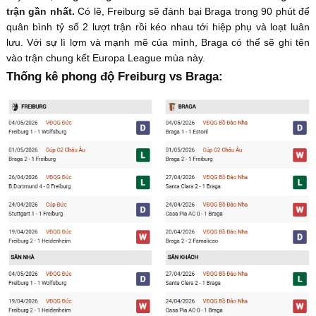
trận gần nhất.
Có lẽ, Freiburg sẽ đánh bại Braga trong 90 phút để
quân bình tỷ số 2 lượt trận rồi kéo nhau tới hiệp phụ và loạt luân
lưu. Với sự lì lợm và mạnh mẽ của mình, Braga có thể sẽ ghi tên
vào trận chung kết Europa League mùa này.
Thống kê phong độ Freiburg vs Braga: