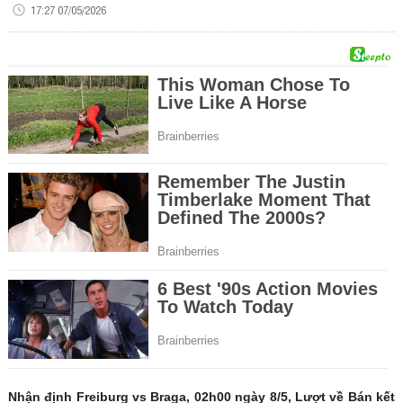
17:27 07/05/2026
Nhận định Freiburg vs Braga, 02h00 ngày 8/5, Lượt về Bán kết