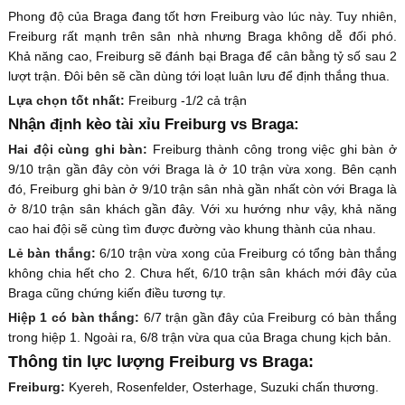
Phong độ của Braga đang tốt hơn Freiburg vào lúc này. Tuy nhiên,
Freiburg rất mạnh trên sân nhà nhưng Braga không dễ đối phó.
Khả năng cao, Freiburg sẽ đánh bại Braga để cân bằng tỷ số sau 2
lượt trận. Đôi bên sẽ cần dùng tới loạt luân lưu để định thắng thua.
Lựa chọn tốt nhất:
Freiburg -1/2 cả trận
Nhận định kèo tài xỉu Freiburg vs Braga:
Hai đội cùng ghi bàn:
Freiburg thành công trong việc ghi bàn ở
9/10 trận gần đây còn với Braga là ở 10 trận vừa xong. Bên cạnh
đó, Freiburg ghi bàn ở 9/10 trận sân nhà gần nhất còn với Braga là
ở 8/10 trận sân khách gần đây. Với xu hướng như vậy, khả năng
cao hai đội sẽ cùng tìm được đường vào khung thành của nhau.
Lẻ bàn thắng:
6/10 trận vừa xong của Freiburg có tổng bàn thắng
không chia hết cho 2. Chưa hết, 6/10 trận sân khách mới đây của
Braga cũng chứng kiến điều tương tự.
Hiệp 1 có bàn thắng:
6/7 trận gần đây của Freiburg có bàn thắng
trong hiệp 1. Ngoài ra, 6/8 trận vừa qua của Braga chung kịch bản.
Thông tin lực lượng Freiburg vs Braga:
Freiburg:
Kyereh, Rosenfelder, Osterhage, Suzuki chấn thương.