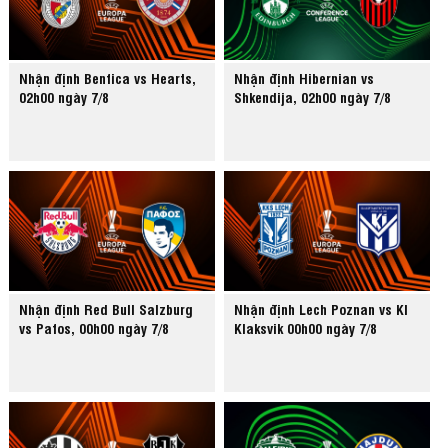
Nhận định Benfica vs Hearts,
Nhận định Hibernian vs
02h00 ngày 7/8
Shkendija, 02h00 ngày 7/8
Nhận định Red Bull Salzburg
Nhận định Lech Poznan vs KI
vs Pafos, 00h00 ngày 7/8
Klaksvik 00h00 ngày 7/8