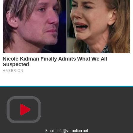
Email: info@vnmotion.net