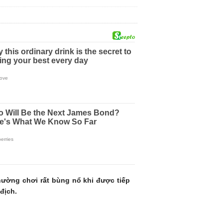
thường chơi rất bùng nổ khi được tiếp
địch.