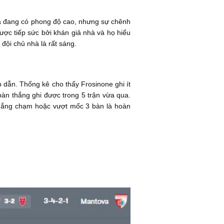
va đang có phong độ cao, nhưng sự chênh
ược tiếp sức bởi khán giả nhà và họ hiểu
đội chủ nhà là rất sáng.
 dẫn. Thống kê cho thấy Frosinone ghi ít
àn thắng ghi được trong 5 trận vừa qua.
thắng chạm hoặc vượt mốc 3 bàn là hoàn