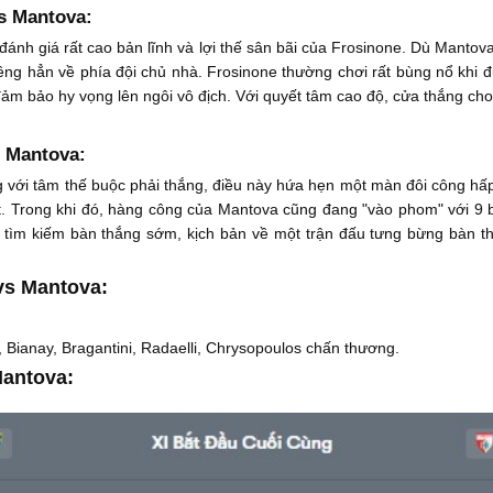
s Mantova:
ánh giá rất cao bản lĩnh và lợi thế sân bãi của Frosinone. Dù Manto
ng hẳn về phía đội chủ nhà. Frosinone thường chơi rất bùng nổ khi đ
đảm bảo hy vọng lên ngôi vô địch. Với quyết tâm cao độ, cửa thắng cho 
s Mantova:
g với tâm thế buộc phải thắng, điều này hứa hẹn một màn đôi công hấp
t. Trong khi đó, hàng công của Mantova cũng đang "vào phom" với 9 b
ể tìm kiếm bàn thắng sớm, kịch bản về một trận đấu tưng bừng bàn 
vs Mantova:
 Bianay, Bragantini, Radaelli, Chrysopoulos chấn thương.
Mantova: