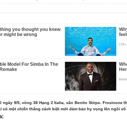
ngày 9/5, vòng 38 Hạng 2 Italia, sân Benito Stirpe. Frosinone 
hỉ có một chiến thắng cách biệt mới đảm bảo hy vọng lên ngôi vô 
a: