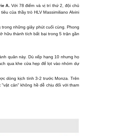
ie A.
Với 78 điểm và vị trí thứ 2, đội chủ
iêu của thầy trò HLV Massimiliano Alvini
 trong những giây phút cuối cùng. Phong
ở hữu thành tích bất bại trong 5 trận gần
ành quân này. Dù xếp hạng 10 nhưng họ
lách qua khe cửa hẹp để lọt vào nhóm dự
ược dòng kịch tính 3-2 trước Monza. Trên
t "vật cản" không hề dễ chịu đối với tham