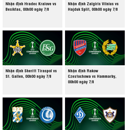
Nhận định Hradec Kralove vs
Nhận định Zalgiris Vilnius vs
Besiktas, 00h00 ngày 7/8
Hajduk Split, 00h00 ngày 7/8
Nhận định Sheriff Tiraspol vs
Nhận định Rakow
St. Gallen, 00h00 ngày 7/8
Czestochowa vs Hammarby,
00h00 ngày 7/8