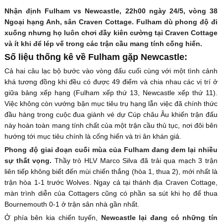
Nhận định Fulham vs Newcastle, 22h00 ngày 24/5, vòng 38
Ngoại hạng Anh, sân Craven Cottage. Fulham dù phong độ đi
xuống nhưng họ luôn chơi đầy kiên cường tại Craven Cottage
và ít khi để lép vế trong các trận cầu mang tính cống hiến.
Số liệu thống kê về Fulham gặp Newcastle:
Cả hai câu lạc bộ bước vào vòng đấu cuối cùng với một tình cảnh
khá tương đồng khi đều có được 49 điểm và chia nhau các vị trí ở
giữa bảng xếp hạng (Fulham xếp thứ 13, Newcastle xếp thứ 11).
Việc không còn vướng bận mục tiêu trụ hạng lẫn việc đã chính thức
đầu hàng trong cuộc đua giành vé dự Cúp châu Âu khiến trận đấu
này hoàn toàn mang tính chất của một trận cầu thủ tục, nơi đôi bên
hướng tới mục tiêu chính là cống hiến và tri ân khán giả.
Phong độ giai đoạn cuối mùa của Fulham đang đem lại nhiều
sự thất vọng.
Thầy trò HLV Marco Silva đã trải qua mạch 3 trận
liên tiếp không biết đến mùi chiến thắng (hòa 1, thua 2), mới nhất là
trận hòa 1-1 trước Wolves. Ngay cả tại thánh địa Craven Cottage,
màn trình diễn của Cottagers cũng có phần sa sút khi họ để thua
Bournemouth 0-1 ở trận sân nhà gần nhất.
Ở phía bên kia chiến tuyến,
Newcastle lại đang có những tín