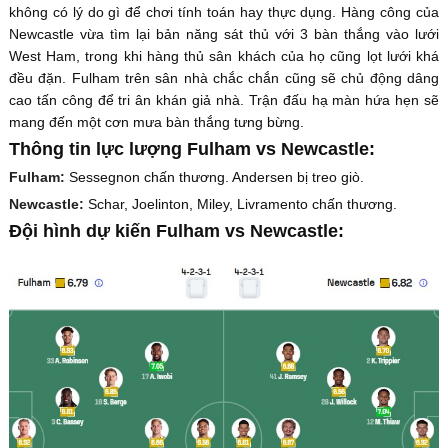
không có lý do gì để chơi tính toán hay thực dụng. Hàng công của
Newcastle vừa tìm lại bản năng sát thủ với 3 bàn thắng vào lưới
West Ham, trong khi hàng thủ sân khách của họ cũng lọt lưới khá
đều đặn. Fulham trên sân nhà chắc chắn cũng sẽ chủ động dâng
cao tấn công để tri ân khán giả nhà. Trận đấu hạ màn hứa hẹn sẽ
mang đến một cơn mưa bàn thắng tưng bừng.
Thông tin lực lượng Fulham vs Newcastle:
Fulham:
Sessegnon chấn thương. Andersen bị treo giò.
Newcastle:
Schar, Joelinton, Miley, Livramento chấn thương.
Đội hình dự kiến Fulham vs Newcastle: