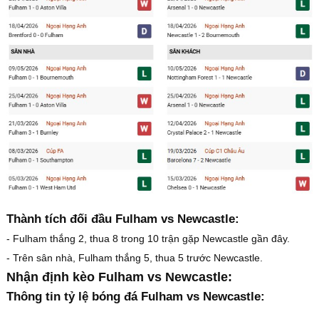
Thành tích đối đầu Fulham vs Newcastle:
- Fulham thắng 2, thua 8 trong 10 trận gặp Newcastle gần đây.
- Trên sân nhà, Fulham thắng 5, thua 5 trước Newcastle.
Nhận định kèo Fulham vs Newcastle:
Thông tin tỷ lệ bóng đá Fulham vs Newcastle: