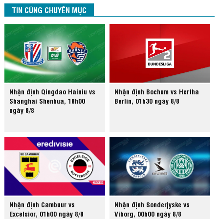
TIN CÙNG CHUYÊN MỤC
Nhận định Qingdao Hainiu vs
Nhận định Bochum vs Hertha
Shanghai Shenhua, 18h00
Berlin, 01h30 ngày 8/8
ngày 8/8
Nhận định Cambuur vs
Nhận định Sonderjyske vs
Excelsior, 01h00 ngày 8/8
Viborg, 00h00 ngày 8/8