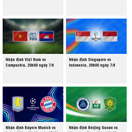
Nhận định Việt Nam vs
Nhận định Singapore vs
Campuchia, 20h00 ngày 7/8
Indonesia, 20h00 ngày 7/8
Nhận định Bayern Munich vs
Nhận định Beijing Guoan vs