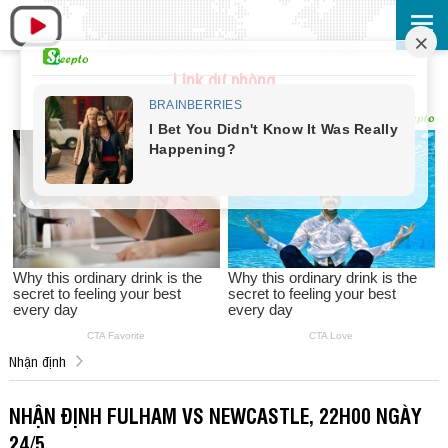
Link dự phòng
Nhận định
NHẬN ĐỊNH FULHAM VS NEWCASTLE, 22H00 NGÀY
24/5