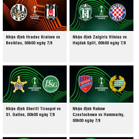
Nhận định Hradec Kralove vs
Nhận định Zalgiris Vilnius vs
Besiktas, 00h00 ngày 7/8
Hajduk Split, 00h00 ngày 7/8
Nhận định Sheriff Tiraspol vs
Nhận định Rakow
St. Gallen, 00h00 ngày 7/8
Czestochowa vs Hammarby,
00h00 ngày 7/8