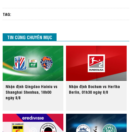
TAG:
TIN CÙNG CHUYÊN MỤC
Nhận định Qingdao Hainiu vs
Nhận định Bochum vs Hertha
Shanghai Shenhua, 18h00
Berlin, 01h30 ngày 8/8
ngày 8/8