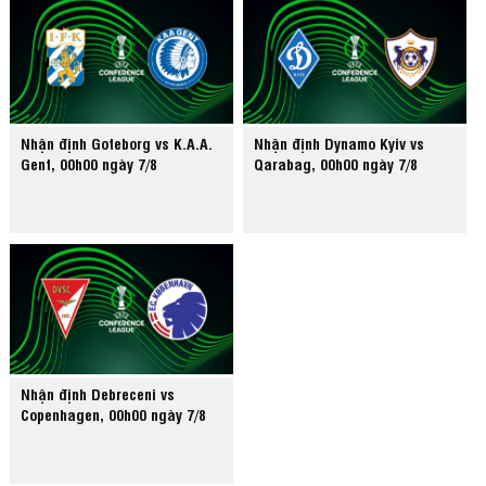
Nhận định Goteborg vs K.A.A.
Nhận định Dynamo Kyiv vs
Gent, 00h00 ngày 7/8
Qarabag, 00h00 ngày 7/8
Nhận định Debreceni vs
Copenhagen, 00h00 ngày 7/8