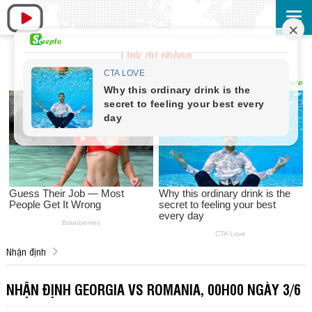
Link dự phòng
Nhận định
NHẬN ĐỊNH GEORGIA VS ROMANIA, 00H00 NGÀY 3/6