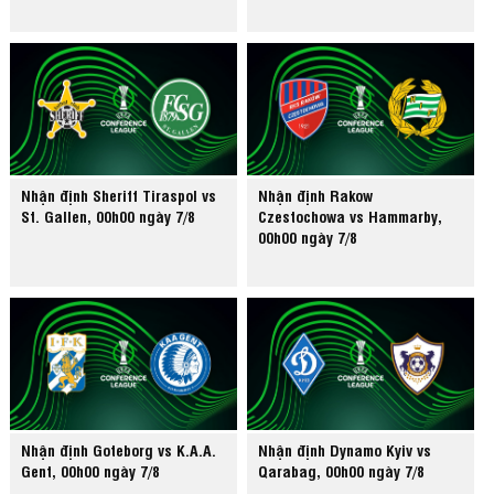
Nhận định Sheriff Tiraspol vs
Nhận định Rakow
St. Gallen, 00h00 ngày 7/8
Czestochowa vs Hammarby,
00h00 ngày 7/8
Nhận định Goteborg vs K.A.A.
Nhận định Dynamo Kyiv vs
Gent, 00h00 ngày 7/8
Qarabag, 00h00 ngày 7/8