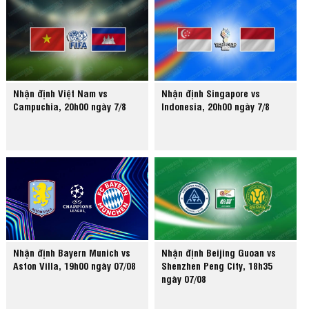
Nhận định Việt Nam vs
Nhận định Singapore vs
Campuchia, 20h00 ngày 7/8
Indonesia, 20h00 ngày 7/8
Nhận định Bayern Munich vs
Nhận định Beijing Guoan vs
Aston Villa, 19h00 ngày 07/08
Shenzhen Peng City, 18h35
ngày 07/08