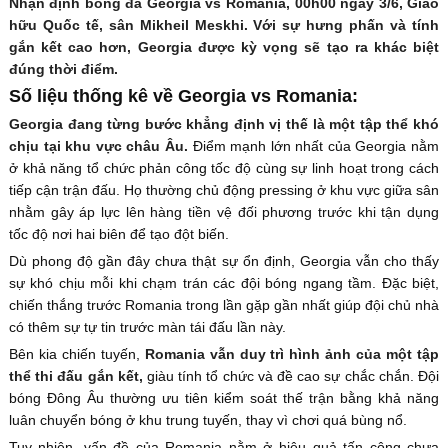
Nhận định bóng đá Georgia vs Romania, 00h00 ngày 3/6, Giao
hữu Quốc tế, sân Mikheil Meskhi. Với sự hưng phấn và tính
gắn kết cao hơn, Georgia được kỳ vọng sẽ tạo ra khác biệt
đúng thời điểm.
Số liệu thống kê về Georgia vs Romania:
Georgia đang từng bước khẳng định vị thế là một tập thể khó
chịu tại khu vực châu Âu.
Điểm mạnh lớn nhất của Georgia nằm
ở khả năng tổ chức phản công tốc độ cùng sự linh hoạt trong cách
tiếp cận trận đấu. Họ thường chủ động pressing ở khu vực giữa sân
nhằm gây áp lực lên hàng tiền vệ đối phương trước khi tận dụng
tốc độ nơi hai biên để tạo đột biến.
Dù phong độ gần đây chưa thật sự ổn định, Georgia vẫn cho thấy
sự khó chịu mỗi khi chạm trán các đội bóng ngang tầm. Đặc biệt,
chiến thắng trước Romania trong lần gặp gần nhất giúp đội chủ nhà
có thêm sự tự tin trước màn tái đấu lần này.
Bên kia chiến tuyến,
Romania vẫn duy trì hình ảnh của một tập
thể thi đấu gắn kết,
giàu tính tổ chức và đề cao sự chắc chắn. Đội
bóng Đông Âu thường ưu tiên kiểm soát thế trận bằng khả năng
luân chuyển bóng ở khu trung tuyến, thay vì chơi quá bùng nổ.
Tuy nhiên, vấn đề của Romania nằm ở hiệu quả tấn công chưa