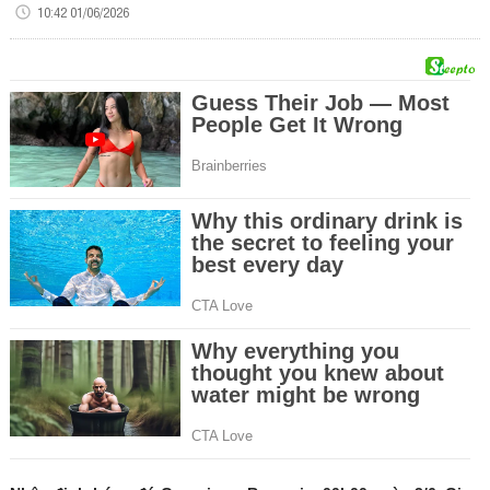
10:42 01/06/2026