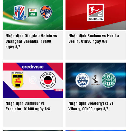
Nhận định Qingdao Hainiu vs
Nhận định Bochum vs Hertha
Shanghai Shenhua, 18h00
Berlin, 01h30 ngày 8/8
ngày 8/8
Nhận định Cambuur vs
Nhận định Sonderjyske vs
Excelsior, 01h00 ngày 8/8
Viborg, 00h00 ngày 8/8