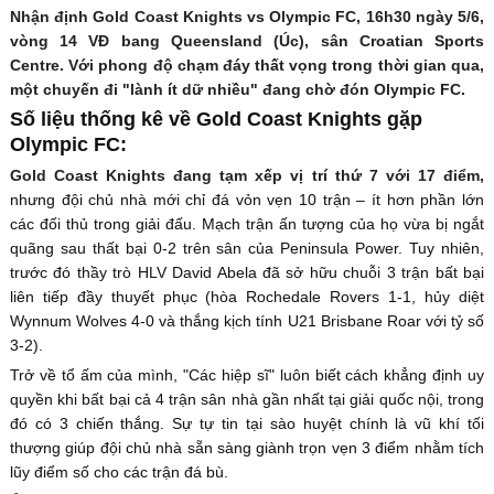
Nhận định Gold Coast Knights vs Olympic FC, 16h30 ngày 5/6,
vòng 14 VĐ bang Queensland (Úc), sân Croatian Sports
Centre. Với phong độ chạm đáy thất vọng trong thời gian qua,
một chuyến đi "lành ít dữ nhiều" đang chờ đón Olympic FC.
Số liệu thống kê về Gold Coast Knights gặp
Olympic FC:
Gold Coast Knights đang tạm xếp vị trí thứ 7 với 17 điểm,
nhưng đội chủ nhà mới chỉ đá vỏn vẹn 10 trận – ít hơn phần lớn
các đối thủ trong giải đấu. Mạch trận ấn tượng của họ vừa bị ngắt
quãng sau thất bại 0-2 trên sân của Peninsula Power. Tuy nhiên,
trước đó thầy trò HLV David Abela đã sở hữu chuỗi 3 trận bất bại
liên tiếp đầy thuyết phục (hòa Rochedale Rovers 1-1, hủy diệt
Wynnum Wolves 4-0 và thắng kịch tính U21 Brisbane Roar với tỷ số
3-2).
Trở về tổ ấm của mình, "Các hiệp sĩ" luôn biết cách khẳng định uy
quyền khi bất bại cả 4 trận sân nhà gần nhất tại giải quốc nội, trong
đó có 3 chiến thắng. Sự tự tin tại sào huyệt chính là vũ khí tối
thượng giúp đội chủ nhà sẵn sàng giành trọn vẹn 3 điểm nhằm tích
lũy điểm số cho các trận đá bù.