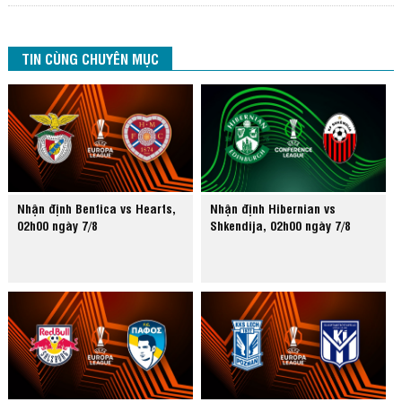
TIN CÙNG CHUYÊN MỤC
Nhận định Benfica vs Hearts,
Nhận định Hibernian vs
02h00 ngày 7/8
Shkendija, 02h00 ngày 7/8