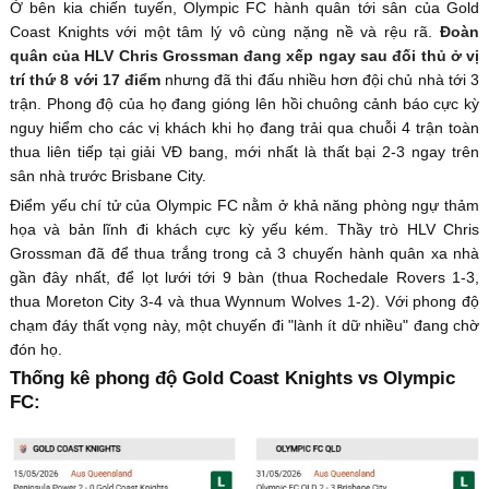
Ở bên kia chiến tuyến, Olympic FC hành quân tới sân của Gold
Coast Knights với một tâm lý vô cùng nặng nề và rệu rã.
Đoàn
quân của HLV Chris Grossman đang xếp ngay sau đối thủ ở vị
trí thứ 8 với 17 điểm
nhưng đã thi đấu nhiều hơn đội chủ nhà tới 3
trận. Phong độ của họ đang gióng lên hồi chuông cảnh báo cực kỳ
nguy hiểm cho các vị khách khi họ đang trải qua chuỗi 4 trận toàn
thua liên tiếp tại giải VĐ bang, mới nhất là thất bại 2-3 ngay trên
sân nhà trước Brisbane City.
Điểm yếu chí tử của Olympic FC nằm ở khả năng phòng ngự thảm
họa và bản lĩnh đi khách cực kỳ yếu kém. Thầy trò HLV Chris
Grossman đã để thua trắng trong cả 3 chuyến hành quân xa nhà
gần đây nhất, để lọt lưới tới 9 bàn (thua Rochedale Rovers 1-3,
thua Moreton City 3-4 và thua Wynnum Wolves 1-2). Với phong độ
chạm đáy thất vọng này, một chuyến đi "lành ít dữ nhiều" đang chờ
đón họ.
Thống kê phong độ Gold Coast Knights vs Olympic
FC: