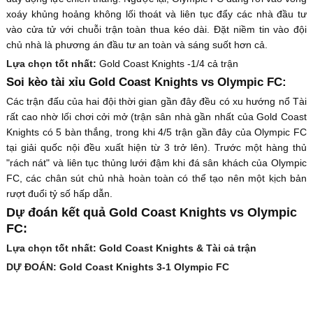
xoáy khủng hoảng không lối thoát và liên tục đẩy các nhà đầu tư
vào cửa tử với chuỗi trận toàn thua kéo dài. Đặt niềm tin vào đội
chủ nhà là phương án đầu tư an toàn và sáng suốt hơn cả.
Lựa chọn tốt nhất:
Gold Coast Knights -1/4 cả trận
Soi kèo tài xỉu Gold Coast Knights vs Olympic FC:
Các trận đấu của hai đội thời gian gần đây đều có xu hướng nổ Tài
rất cao nhờ lối chơi cởi mở (trận sân nhà gần nhất của Gold Coast
Knights có 5 bàn thắng, trong khi 4/5 trận gần đây của Olympic FC
tại giải quốc nội đều xuất hiện từ 3 trở lên). Trước một hàng thủ
"rách nát" và liên tục thủng lưới đậm khi đá sân khách của Olympic
FC, các chân sút chủ nhà hoàn toàn có thể tạo nên một kịch bản
rượt đuổi tỷ số hấp dẫn.
Dự đoán kết quả Gold Coast Knights vs Olympic
FC:
Lựa chọn tốt nhất: Gold Coast Knights & Tài cả trận
DỰ ĐOÁN: Gold Coast Knights 3-1 Olympic FC