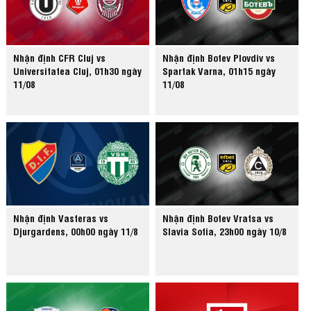
Nhận định CFR Cluj vs
Nhận định Botev Plovdiv vs
Universitatea Cluj, 01h30 ngày
Spartak Varna, 01h15 ngày
11/08
11/08
Nhận định Vasteras vs
Nhận định Botev Vratsa vs
Djurgardens, 00h00 ngày 11/8
Slavia Sofia, 23h00 ngày 10/8