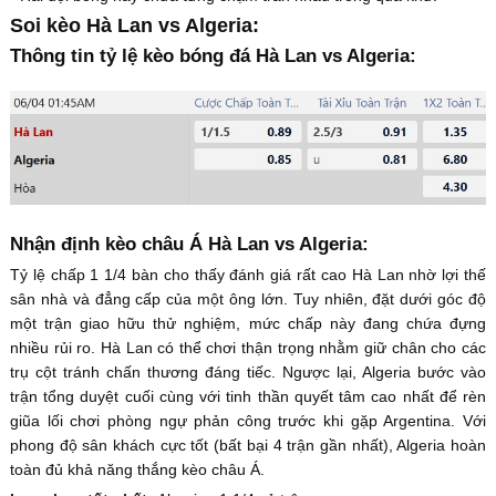
Soi kèo Hà Lan vs Algeria:
Thông tin tỷ lệ kèo bóng đá Hà Lan vs Algeria:
Nhận định kèo châu Á Hà Lan vs Algeria:
Tỷ lệ chấp 1 1/4 bàn cho thấy đánh giá rất cao Hà Lan nhờ lợi thế
sân nhà và đẳng cấp của một ông lớn. Tuy nhiên, đặt dưới góc độ
một trận giao hữu thử nghiệm, mức chấp này đang chứa đựng
nhiều rủi ro. Hà Lan có thể chơi thận trọng nhằm giữ chân cho các
trụ cột tránh chấn thương đáng tiếc. Ngược lại, Algeria bước vào
trận tổng duyệt cuối cùng với tinh thần quyết tâm cao nhất để rèn
giũa lối chơi phòng ngự phản công trước khi gặp Argentina. Với
phong độ sân khách cực tốt (bất bại 4 trận gần nhất), Algeria hoàn
toàn đủ khả năng thắng kèo châu Á.