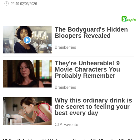
22:49 02/06/2026