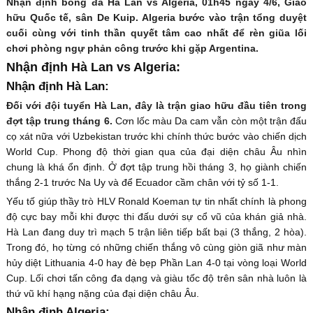
Nhận định bóng đá Hà Lan vs Algeria, 01h45 ngày 4/6, Giao
hữu Quốc tế, sân De Kuip. Algeria bước vào trận tổng duyệt
cuối cùng với tinh thần quyết tâm cao nhất để rèn giũa lối
chơi phòng ngự phản công trước khi gặp Argentina.
Nhận định Hà Lan vs Algeria:
Nhận định Hà Lan:
Đối với đội tuyển Hà Lan, đây là trận giao hữu đầu tiên trong
đợt tập trung tháng 6.
Cơn lốc màu Da cam vẫn còn một trận đấu
cọ xát nữa với Uzbekistan trước khi chính thức bước vào chiến dịch
World Cup. Phong độ thời gian qua của đại diện châu Âu nhìn
chung là khá ổn định. Ở đợt tập trung hồi tháng 3, họ giành chiến
thắng 2-1 trước Na Uy và để Ecuador cầm chân với tỷ số 1-1.
Yếu tố giúp thầy trò HLV Ronald Koeman tự tin nhất chính là phong
độ cực bay mỗi khi được thi đấu dưới sự cổ vũ của khán giả nhà.
Hà Lan đang duy trì mạch 5 trận liên tiếp bất bại (3 thắng, 2 hòa).
Trong đó, họ từng có những chiến thắng vô cùng giòn giã như màn
hủy diệt Lithuania 4-0 hay đè bẹp Phần Lan 4-0 tại vòng loại World
Cup. Lối chơi tấn công đa dạng và giàu tốc độ trên sân nhà luôn là
thứ vũ khí hạng nặng của đại diện châu Âu.
Nhận định Algeria: