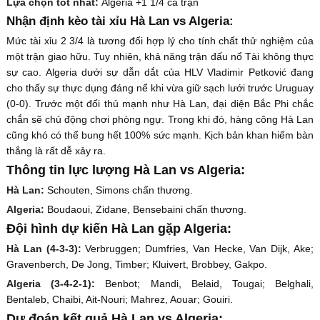
Lựa chọn tốt nhất:
Algeria +1 1/4 cả trận
Nhận định kèo tài xỉu Hà Lan vs Algeria:
Mức tài xỉu 2 3/4 là tương đối hợp lý cho tính chất thử nghiệm của
một trận giao hữu. Tuy nhiên, khả năng trận đấu nổ Tài không thực
sự cao. Algeria dưới sự dẫn dắt của HLV Vladimir Petković đang
cho thấy sự thực dụng đáng nể khi vừa giữ sạch lưới trước Uruguay
(0-0). Trước một đối thủ mạnh như Hà Lan, đại diện Bắc Phi chắc
chắn sẽ chủ động chơi phòng ngự. Trong khi đó, hàng công Hà Lan
cũng khó có thể bung hết 100% sức mạnh. Kịch bản khan hiếm bàn
thắng là rất dễ xảy ra.
Thông tin lực lượng Hà Lan vs Algeria:
Hà Lan:
Schouten, Simons chấn thương.
Algeria:
Boudaoui, Zidane, Bensebaini chấn thương.
Đội hình dự kiến Hà Lan gặp Algeria:
Hà Lan (4-3-3):
Verbruggen; Dumfries, Van Hecke, Van Dijk, Ake;
Gravenberch, De Jong, Timber; Kluivert, Brobbey, Gakpo.
Algeria (3-4-2-1):
Benbot; Mandi, Belaid, Tougai; Belghali,
Bentaleb, Chaibi, Ait-Nouri; Mahrez, Aouar; Gouiri.
Dự đoán kết quả Hà Lan vs Algeria: