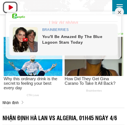
Link dự phòng
Nhận định
NHẬN ĐỊNH HÀ LAN VS ALGERIA, 01H45 NGÀY 4/6