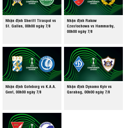
Nhận định Sheriff Tiraspol vs
Nhận định Rakow
St. Gallen, 00h00 ngày 7/8
Czestochowa vs Hammarby,
00h00 ngày 7/8
Nhận định Goteborg vs K.A.A.
Nhận định Dynamo Kyiv vs
Gent, 00h00 ngày 7/8
Qarabag, 00h00 ngày 7/8