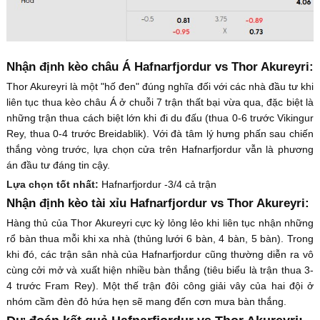
Nhận định kèo châu Á Hafnarfjordur vs Thor Akureyri:
Thor Akureyri là một "hố đen" đúng nghĩa đối với các nhà đầu tư khi
liên tục thua kèo châu Á ở chuỗi 7 trận thất bại vừa qua, đặc biệt là
những trận thua cách biệt lớn khi đi du đấu (thua 0-6 trước Vikingur
Rey, thua 0-4 trước Breidablik). Với đà tâm lý hưng phấn sau chiến
thắng vòng trước, lựa chọn cửa trên Hafnarfjordur vẫn là phương
án đầu tư đáng tin cậy.
Lựa chọn tốt nhất:
Hafnarfjordur -3/4 cả trận
Nhận định kèo tài xỉu Hafnarfjordur vs Thor Akureyri:
Hàng thủ của Thor Akureyri cực kỳ lỏng lẻo khi liên tục nhận những
rổ bàn thua mỗi khi xa nhà (thủng lưới 6 bàn, 4 bàn, 5 bàn). Trong
khi đó, các trận sân nhà của Hafnarfjordur cũng thường diễn ra vô
cùng cởi mở và xuất hiện nhiều bàn thắng (tiêu biểu là trận thua 3-
4 trước Fram Rey). Một thế trận đôi công giải vây của hai đội ở
nhóm cầm đèn đỏ hứa hẹn sẽ mang đến cơn mưa bàn thắng.