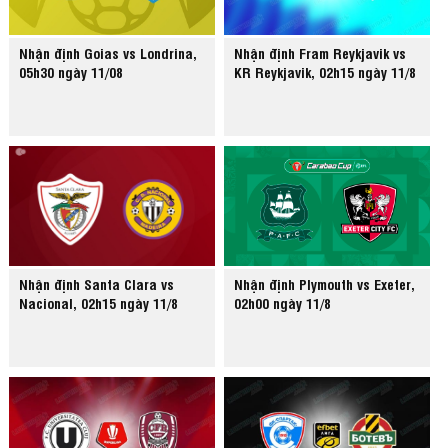
Nhận định Goias vs Londrina,
Nhận định Fram Reykjavik vs
05h30 ngày 11/08
KR Reykjavik, 02h15 ngày 11/8
Nhận định Santa Clara vs
Nhận định Plymouth vs Exeter,
Nacional, 02h15 ngày 11/8
02h00 ngày 11/8